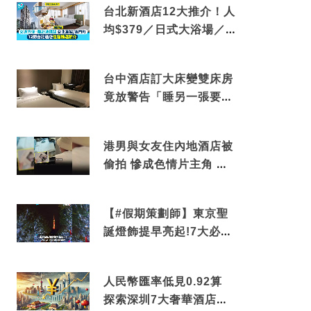
台北新酒店12大推介！人
均$379／日式大浴場／1
分鐘到捷運／米芝蓮推介
台中酒店訂大床變雙床房
竟放警告「睡另一張要加
錢」網民：好孤寒
港男與女友住內地酒店被
偷拍 慘成色情片主角 鏡
頭位置曝光 逾180間酒店
中招
【#假期策劃師】東京聖
誕燈飾提早亮起!7大必去
打卡點 快把路線收藏吧
人民幣匯率低見0.92算
探索深圳7大奢華酒店體