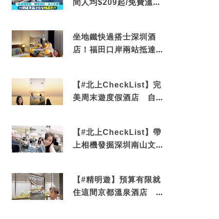
間人均$209起/免費溫泉/
近博多車站
坐地鐵快過搭士深圳酒
店！福田口岸兩站抵達
還有免費烘洗服務
【#北上CheckList】完
美周末遊度假酒店 自帶
電影院 必打卡深圳膠囊
列車
【#北上CheckList】帶
上相機發掘深圳南山文藝
角落 2天1夜住進海景套
房享受私人時光
【#精明遊】預算有限就
住這間京都溫泉酒店 車
站行5分鐘可達 必吃自助
早餐