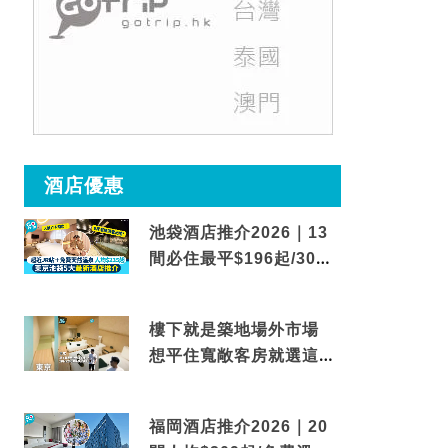
酒店優惠
池袋酒店推介2026｜13
間必住最平$196起/30秒
到車站/免費碳酸溫泉
樓下就是築地場外市場
想平住寬敞客房就選這間
東京酒店
福岡酒店推介2026｜20