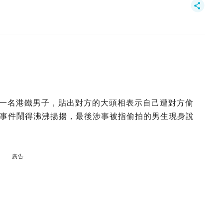
s公審一名港鐵男子，貼出對方的大頭相表示自己遭對方偷
事件鬧得沸沸揚揚，最後涉事被指偷拍的男生現身說
廣告