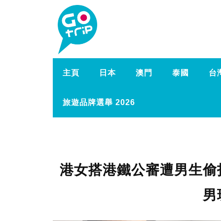
主頁
日本
澳門
泰國
台
旅遊品牌選舉 2026
港女搭港鐵公審遭男生偷
男