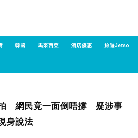
灣
韓國
馬來西亞
酒店優惠
旅遊Jetso
拍 網民竟一面倒唔撐 疑涉事
現身說法