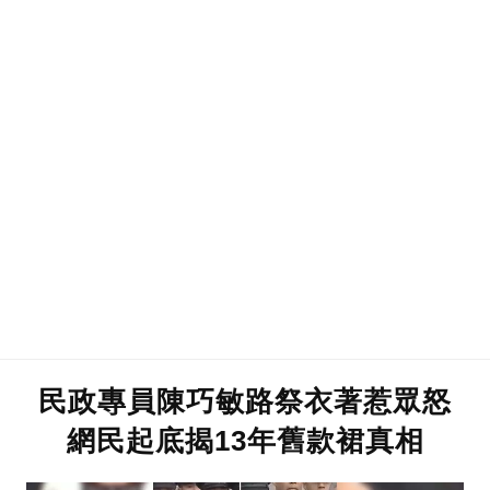
民政專員陳巧敏路祭衣著惹眾怒
網民起底揭13年舊款裙真相