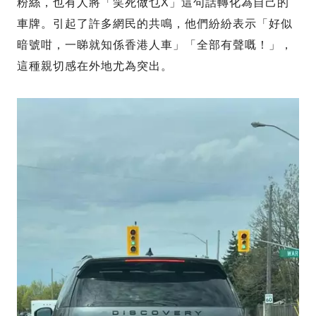
粉絲，也有人將「笑死做乜X」這句話轉化為自己的
車牌。引起了許多網民的共鳴，他們紛紛表示「好似
暗號咁，一睇就知係香港人車」「全部有聲嘅！」，
這種親切感在外地尤為突出。