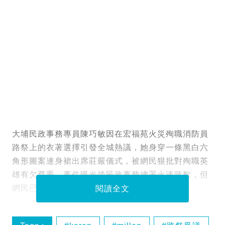
大埔民政事務專員陳巧敏因在宏福苑火災殉職消防員
路祭上的衣著選擇引發全城熱議，她身穿一條黑白六
角形圖案連身裙出席莊嚴儀式，被網民狠批對殉職英
雄有欠尊重。事件曝光後民政事務總署火速致歉，但
網民已開始深挖這條裙的來歷⋯⋯
閱讀全文