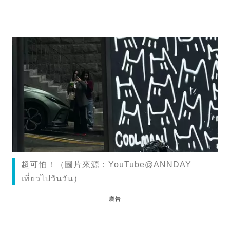
超可怕！（圖片來源：YouTube@ANNDAY
เที่ยวไปวันวัน）
廣告