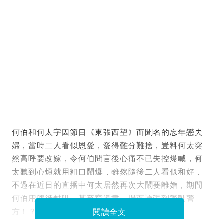
何伯和何太字因節目《東張西望》而聞名的忘年戀夫
婦，當時二人看似恩愛，愛得難分難捨，豈料何太突
然高呼要改嫁，令何伯問言後心痛不已失控爆喊，何
太聽到心煩就用粗口鬧爆，雖然隨後二人看似和好，
不過在近日的直播中何太居然再次大鬧要離婚，期間
何伯用膠紙封咀，甚至寫遺書，場面誇張到驚動警
方！？
閱讀全文