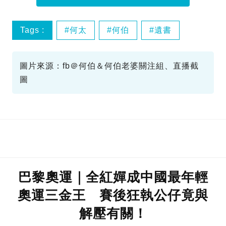
Tags :
何太
何伯
遺書
報警
圖片來源：fb＠何伯＆何伯老婆關注組、直播截
圖
巴黎奧運｜全紅嬋成中國最年輕
奧運三金王 賽後狂執公仔竟與
解壓有關！