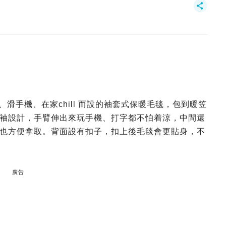
劇、滑手機、在家chill 而設的袖套式保暖毛毯，包到暖笠
袖設計，手臂伸出來玩手機、打字都不怕着涼，中間還
也方便拿取。背面設有扣子，扣上後毛毯會更貼身，不
廣告