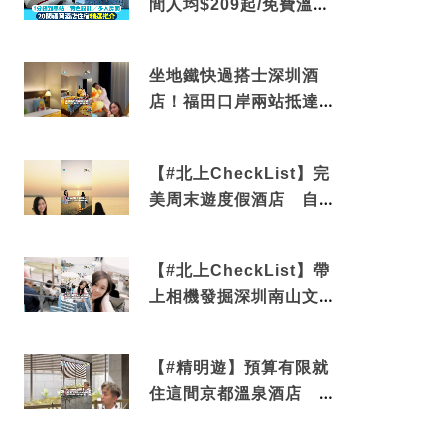
間人均$209起/免費溫泉/
近博多車站
坐地鐵快過搭士深圳酒
店！福田口岸兩站抵達
還有免費烘洗服務
【#北上CheckList】完
美周末遊度假酒店 自帶
電影院 必打卡深圳膠囊
列車
【#北上CheckList】帶
上相機發掘深圳南山文藝
角落 2天1夜住進海景套
房享受私人時光
【#精明遊】預算有限就
住這間京都溫泉酒店 車
站行5分鐘可達 必吃自助
早餐