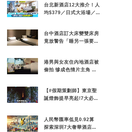
台北新酒店12大推介！人
均$379／日式大浴場／1
分鐘到捷運／米芝蓮推介
台中酒店訂大床變雙床房
竟放警告「睡另一張要加
錢」網民：好孤寒
港男與女友住內地酒店被
偷拍 慘成色情片主角 鏡
頭位置曝光 逾180間酒店
中招
【#假期策劃師】東京聖
誕燈飾提早亮起!7大必去
打卡點 快把路線收藏吧
人民幣匯率低見0.92算
探索深圳7大奢華酒店體