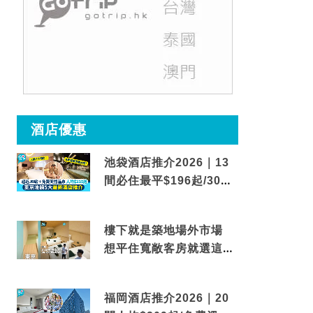
酒店優惠
池袋酒店推介2026｜13
間必住最平$196起/30秒
到車站/免費碳酸溫泉
樓下就是築地場外市場
想平住寬敞客房就選這間
東京酒店
福岡酒店推介2026｜20