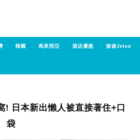
灣
韓國
馬來西亞
酒店優惠
旅遊Jetso
! 日本新出懶人被直接著住+口
袋