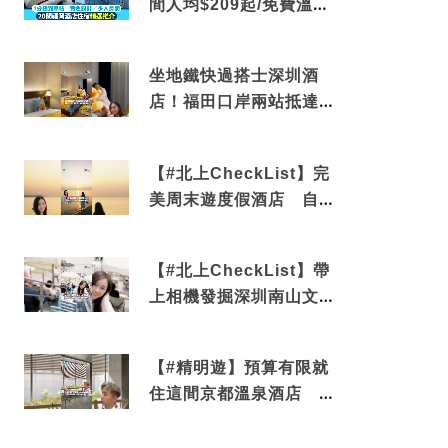
間人均$209起/免費溫泉/
近博多車站
坐地鐵快過搭士深圳酒
店！福田口岸兩站抵達
還有免費烘洗服務
【#北上CheckList】完
美周末遊度假酒店 自帶
電影院 必打卡深圳膠囊
列車
【#北上CheckList】帶
上相機發掘深圳南山文藝
角落 2天1夜住進海景套
房享受私人時光
【#精明遊】預算有限就
住這間京都溫泉酒店 車
站行5分鐘可達 必吃自助
早餐