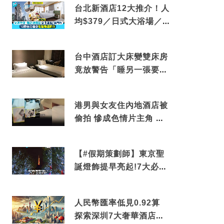
台北新酒店12大推介！人
均$379／日式大浴場／1
分鐘到捷運／米芝蓮推介
台中酒店訂大床變雙床房
竟放警告「睡另一張要加
錢」網民：好孤寒
港男與女友住內地酒店被
偷拍 慘成色情片主角 鏡
頭位置曝光 逾180間酒店
中招
【#假期策劃師】東京聖
誕燈飾提早亮起!7大必去
打卡點 快把路線收藏吧
人民幣匯率低見0.92算
探索深圳7大奢華酒店體