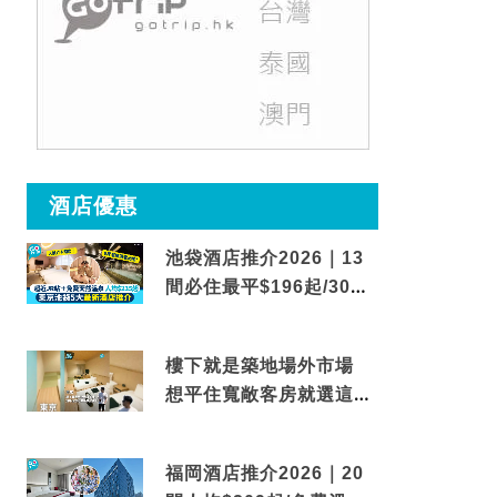
酒店優惠
池袋酒店推介2026｜13
間必住最平$196起/30秒
到車站/免費碳酸溫泉
樓下就是築地場外市場
想平住寬敞客房就選這間
東京酒店
福岡酒店推介2026｜20