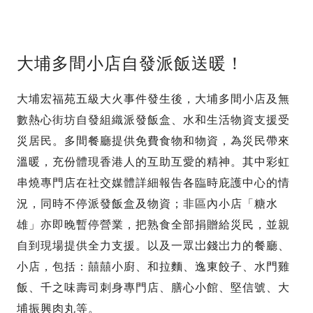
大埔多間小店自發派飯送暖！
大埔宏福苑五級大火事件發生後，大埔多間小店及無
數熱心街坊自發組織派發飯盒、水和生活物資支援受
災居民。多間餐廳提供免費食物和物資，為災民帶來
溫暖，充份體現香港人的互助互愛的精神。其中彩虹
串燒專門店在社交媒體詳細報告各臨時庇護中心的情
況，同時不停派發飯盒及物資；非區內小店「糖水
雄」亦即晚暫停營業，把熟食全部捐贈給災民，並親
自到現場提供全力支援。以及一眾岀錢岀力的餐廳、
小店，包括：囍囍小廚、和拉麵、逸東餃子、水門雞
飯、千之味壽司刺身專門店、膳心小館、堅信號、大
埔振興肉丸等。