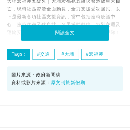
大埔宏福苑五級火｜大埔宏福苑五級火警造成重大傷
亡，現時社區資源全面動員，全力支援受災居民。以
下是最新各項社區支援資訊，當中包括臨時庇護中
心、臨時住宿及休息站、各界援助熱線、特別交通及
運輸安排（包括路段封閉及巴士改道消息），即睇！
閱讀全文
Tags :
交通
大埔
宏福苑
火災
圖片來源：政府新聞稿
資料或影片來源：
原文刊於新假期