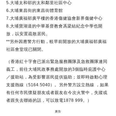
5.大埔太和邨的太和鄰里社區中心
6.大埔東昌街的東昌街體育館
7.大埔廣福邨廣平樓的香港傷健協會新界傷健中心
8.大埔寶湖道的中華基督教會馮梁結紀念中學也開
放，以安置疏散居民。
**另外因應警方行動，較早前開放的大埔廣福邨廣福
社區會堂現已關閉。
（香港紅十字會已派出緊急服務團隊及急救團隊連同
義工，前往大埔民政事務處開放的3個臨時庇護中心
／援助站，為受影響居民提供協助；並即時啟動心理
支援熱線（5164 5040）。另外警方設立熱線 ，如果
有任何市民懷疑朋友或者親友在今次火警中，失蹤或
者跟失去聯絡的話，可以致電1878 999。）
廣告