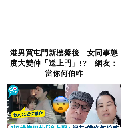
港男買屯門新樓盤後 女同事態
度大變仲「送上門」!? 網友：
當你何伯咋