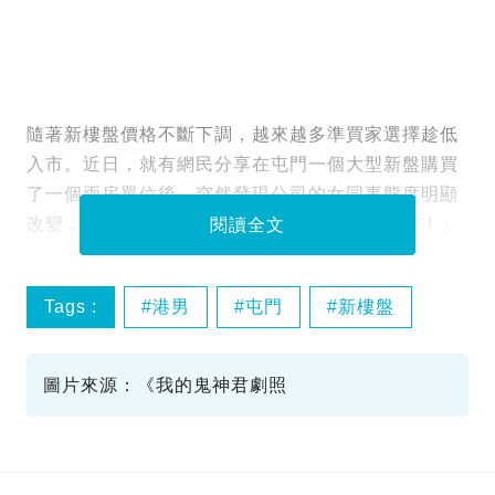
隨著新樓盤價格不斷下調，越來越多準買家選擇趁低
入市。近日，就有網民分享在屯門一個大型新盤購買
了一個兩房單位後，突然發現公司的女同事態度明顯
改變，不過網民聽完就嘲笑表示：「當你何伯咋！」
閱讀全文
Tags :
港男
屯門
新樓盤
女同事
圖片來源：《我的鬼神君劇照