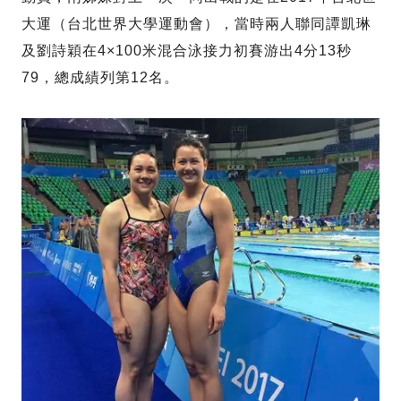
大運（台北世界大學運動會），當時兩人聯同譚凱琳
及劉詩穎在4×100米混合泳接力初賽游出4分13秒
79，總成績列第12名。