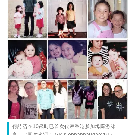
何詩蓓在10歲時已首次代表香港參加埠際游泳
賽。（圖片來源：IG@siobhanhaughey01）