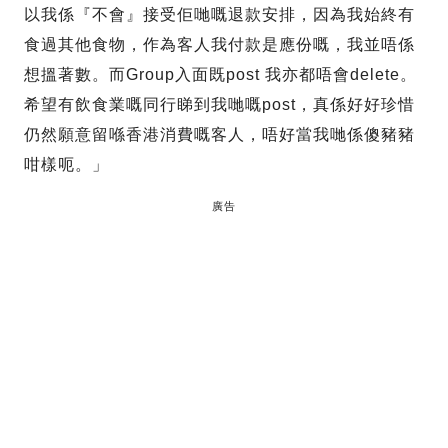
以我係『不會』接受佢哋嘅退款安排，因為我始終有
食過其他食物，作為客人我付款是應份嘅，我並唔係
想搵著數。而Group入面既post 我亦都唔會delete。
希望有飲食業嘅同行睇到我哋嘅post，真係好好珍惜
仍然願意留喺香港消費嘅客人，唔好當我哋係傻豬豬
咁樣呃。」
廣告