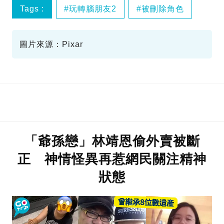
Tags :
玩轉腦朋友2
被刪除角色
情緒
圖片來源：Pixar
「爺孫戀」林靖恩偷外賣被斷
正 神情怪異再惹網民關注精神
狀態