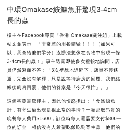
中環Omakase鮟鱇魚肝驚現3-4cm
長的蟲
樓主在Facebook專頁「香港 Omakase關注組」上載
帖文並表示：「非常差的用餐體驗！！！（如果可
以，我會給他們零分）沒辦法想像在食物中出現一條
3-4cm長的蟲！」事主透露即使多次禮貌地詢問，店
員仍然避而不答：「3次禮貌地追問下，店員不停逃
避，完全沒有解釋，只是說等待廚房的回覆。我們結
帳後廚房回覆，他們的答案是『今天很忙』。」
這個答覆震驚樓主，因此他憤怒指出：「食鮟鱇魚
肝，有寄生蟲出現是很正常的事情？一頓那麼昂貴的
晚餐每人費用$1600，訂位時每人還需要支付$800一
位的訂金，相信沒有人希望吃飯吃到寄生蟲，他們的