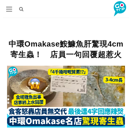
中環Omakase鮟鱇魚肝驚現4cm
寄生蟲！ 店員一句回覆超惹火