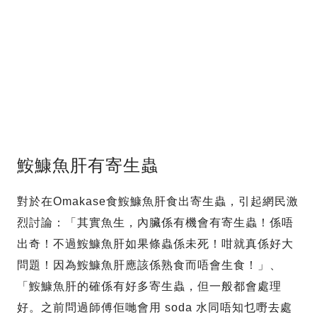
鮟鱇魚肝有寄生蟲
對於在Omakase食鮟鱇魚肝食出寄生蟲，引起網民激
烈討論：「其實魚生，內臟係有機會有寄生蟲！係唔
出奇！不過鮟鱇魚肝如果條蟲係未死！咁就真係好大
問題！因為鮟鱇魚肝應該係熟食而唔會生食！」、
「鮟鱇魚肝的確係有好多寄生蟲，但一般都會處理
好。之前問過師傅佢哋會用 soda 水同唔知乜嘢去處