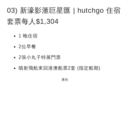
03) 新濠影滙巨星匯 | hutchgo 住宿
套票每人$1,304
1 晚住宿
2位早餐
2張小丸子特展門票
噴射飛航來回港澳船票2套 (指定船期)
廣告