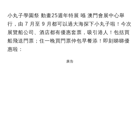
小丸子學園祭 動畫25週年特展 喺 澳門會展中心舉
行，由 7 月至 9 月都可以過大海探下小丸子啦！今次
展覽船公司、酒店都有優惠套票，吸引港人！包括買
船飛送門票；住一晚買門票仲包早餐添！即刻睇睇優
惠啦：
廣告