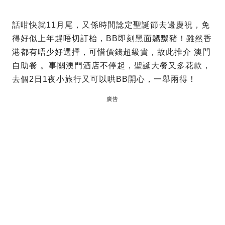
話咁快就11月尾，又係時間諗定聖誕節去邊慶祝，免
得好似上年趕唔切訂枱，BB即刻黑面嬲嬲豬！雖然香
港都有唔少好選擇，可惜價錢超級貴，故此推介 澳門
自助餐 。事關澳門酒店不停起，聖誕大餐又多花款，
去個2日1夜小旅行又可以哄BB開心，一舉兩得！
廣告