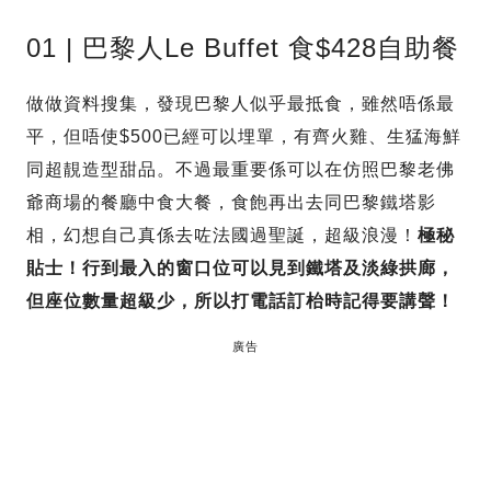
01 | 巴黎人Le Buffet 食$428自助餐
做做資料搜集，發現巴黎人似乎最抵食，雖然唔係最
平，但唔使$500已經可以埋單，有齊火雞、生猛海鮮
同超靚造型甜品。不過最重要係可以在仿照巴黎老佛
爺商場的餐廳中食大餐，食飽再出去同巴黎鐵塔影
相，幻想自己真係去咗法國過聖誕，超級浪漫！
極秘
貼士！行到最入的窗口位可以見到鐵塔及淡綠拱廊，
但座位數量超級少，所以打電話訂枱時記得要講聲！
廣告