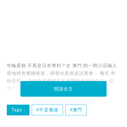
年輪蛋糕 不再是日本專利？在 澳門 的一間小店融入
當地特色葡撻味道，研發出新派必試美食－ 葡式 年
輪蛋糕 。為何會將兩樣互不相關的食材融合在一起
呢？一起看看這個澳門日式美食有何驚喜。
閱讀全文
Tags :
不是葡撻
澳門
澳門美食
芝士撻