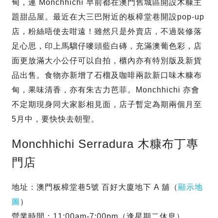
甸，連 Monchhichi 早前都在澳門舊城區開設木糠主
題甜品屋。最近在大三巴附近的板樟堂巷開設pop-up
店，粉絲唔使去咁遠！雖然只是外賣店，不過裝修落
足心思，印上馬騮仔嘜頭藍白磚，充滿澳葡色彩，店
面更放滿大小公仔可以自拍，櫃內亦有特別版及新貨
品出售。食物亦新增了石榴及咖啡兩款新口味木糠布
甸，果味清香，亦有朱古力芭菲。Monchhichi 亦會
不定期現身同大家影相見面，店子暫定為期兩個月至
5月中，要快快去朝聖。
Monchhichi Serradura 木糠布丁專
門店
地址：澳門板樟堂巷5號 百好大廈地下 A 舖（
顯示地
圖
）
營業時間：11:00am-7:00pm（逢星期二休息）