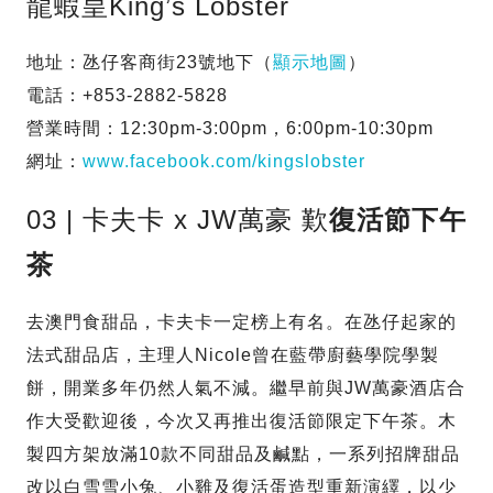
龍蝦皇King’s Lobster
地址：氹仔客商街23號地下（
顯示地圖
）
電話：+853-2882-5828
營業時間：12:30pm-3:00pm，6:00pm-10:30pm
網址：
www.facebook.com/kingslobster
03 | 卡夫卡 x JW萬豪 歎
復活節下午
茶
去澳門食甜品，卡夫卡一定榜上有名。在氹仔起家的
法式甜品店，主理人Nicole曾在藍帶廚藝學院學製
餅，開業多年仍然人氣不減。繼早前與JW萬豪酒店合
作大受歡迎後，今次又再推出復活節限定下午茶。木
製四方架放滿10款不同甜品及鹹點，一系列招牌甜品
改以白雪雪小兔、小雞及復活蛋造型重新演繹，以少