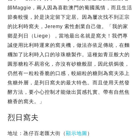
師Maggie，兩人因為喜歡澳門的葡國風情，而且生活
節奏較慢，於是決定留下定居。因為屢次找不到正宗
的比利時窩夫，Jeremy 索性創業自己做。「我的家
鄉是列日（Liege），當地最出名就是窩夫！我們專
誠使用比利時運來的窩夫機，做法亦依足傳統，在麵
糰加了比利時入口的珍珠糖製作。這種如青豆般大的
圓形糖粒不易溶化，亦沒有砂糖般甜，因此烘焗後，
仍然有一粒粒香脆的口感，較細粒的糖則為窩夫添上
焦糖外層，是列日窩夫的最大特色。而且使用天然發
酵方法，要小心控制才能做出質感扎實、帶有自然焦
糖香的窩夫。」
烈日窩夫
地址：氹仔百老匯大街（
顯示地圖
）