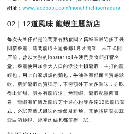
網址：
www.facebook.com/monchhichiserradura
02 | 12
道風味 龍蝦主題新店
每次去氹仔都是吃葡菜有點厭悶？舊城區最近多了幾
間新餐廳，這間龍蝦主題餐廳1月才開業，未正式開
店前，曾以大熱的lobster roll在澳門美食節打響名
堂。餐廳使用加拿大入口的活波士頓龍蝦，主打的龍
蝦包，用上自家烘焗的麵包，牛油香濃郁而且質感鬆
軟。新鮮龍蝦肉質彈牙，不需額外下太多調味，亦吃
得出鮮甜。另亦有龍蝦湯、烤龍蝦、龍蝦配墨西哥
卷、龍蝦海鮮飯及龍蝦芝士通心粉等多達12款龍蝦菜
式，必試帶葡式風味的燴飯及雜燴。其他招牌菜如蒜
蓉白酒炒蜆、燒豬肉絲包都值得一試。