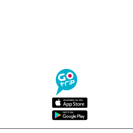
Liege
Monchhichi Serradura