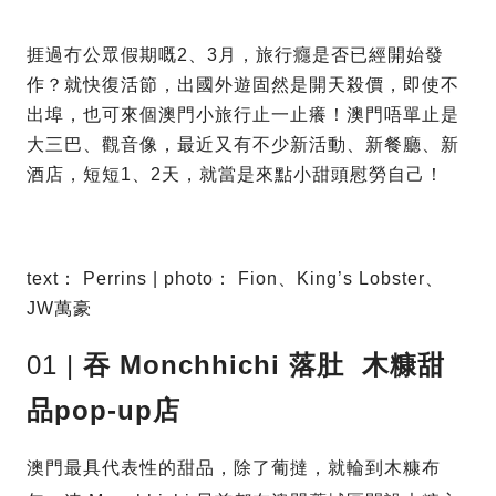
捱過冇公眾假期嘅2、3月，旅行癮是否已經開始發
作？就快復活節，出國外遊固然是開天殺價，即使不
出埠，也可來個澳門小旅行止一止癢！澳門唔單止是
大三巴、觀音像，最近又有不少新活動、新餐廳、新
酒店，短短1、2天，就當是來點小甜頭慰勞自己！
text： Perrins | photo： Fion、King’s Lobster、
JW萬豪
01 |
吞
Monchhichi
落肚
木糠甜
品p
op-up
店
澳門最具代表性的甜品，除了葡撻，就輪到木糠布