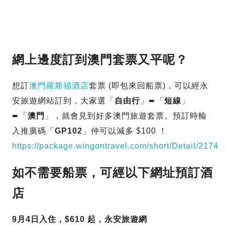
網上邊度訂到澳門套票又平呢？
想訂
澳門羅斯福酒店
套票 (即包來回船票)，可以經永
安旅遊網站訂到，大家選「
自由行
」➨「
短線
」
➨「
澳門
」，就會見到好多澳門旅遊套票。預訂時輸
入推廣碼「
GP102
」仲可以減多 $100 ！
https://package.wingontravel.com/short/Detail/2174
如不需要船票，可經以下網址預訂酒
店
9月4日入住，$610 起，永安旅遊網