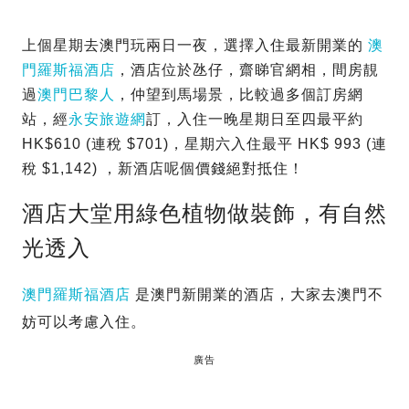
上個星期去澳門玩兩日一夜，選擇入住最新開業的
澳
門羅斯福酒店
，酒店位於氹仔，齋睇官網相，間房靚
過
澳門巴黎人
，仲望到馬場景，比較過多個訂房網
站，經
永安旅遊網
訂，入住一晚星期日至四最平約
HK$610 (連稅 $701)，星期六入住最平 HK$ 993 (連
稅 $1,142) ，新酒店呢個價錢絕對抵住！
酒店大堂用綠色植物做裝飾，有自然
光透入
澳門羅斯福酒店
是澳門新開業的酒店，大家去澳門不
妨可以考慮入住。
廣告