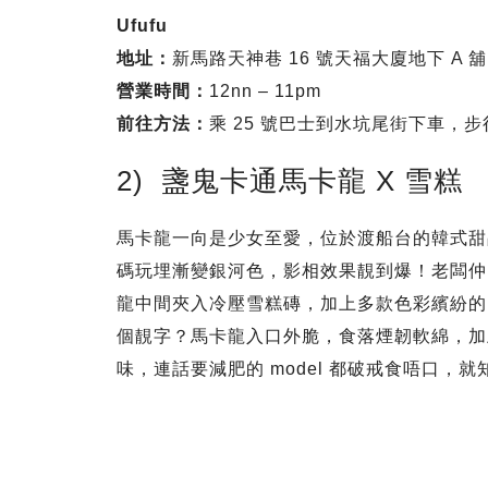
Ufufu
地址：
新馬路天神巷 16 號天福大廈地下 A 舖
營業時間：
12nn – 11pm
前往方法：
乘 25 號巴士到水坑尾街下車，步
2) 盞鬼卡通馬卡龍 X 雪糕
馬卡龍一向是少女至愛，位於渡船台的韓式甜品店
碼玩埋漸變銀河色，影相效果靚到爆！老闆仲
龍中間夾入冷壓雪糕磚，加上多款色彩繽紛的 to
個靚字？馬卡龍入口外脆，食落煙韌軟綿，加
味，連話要減肥的 model 都破戒食唔口，