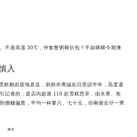
。不過高溫 30℃，仲食蟹粥豬扒包？不如睇睇今期澳
症慎入
和各款雪糕都由當地直送，廚師亦專誠在日受訓半年，高度還
記者的，是店內超過 110 款雪糕芭菲，由水果、焦
則價錢偏貴，平均一杯要六、七十元，但兩個女仔一齊
廣告