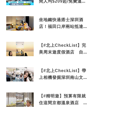
間人均$209起/免費溫泉/
近博多車站
坐地鐵快過搭士深圳酒
店！福田口岸兩站抵達
還有免費烘洗服務
【#北上CheckList】完
美周末遊度假酒店 自帶
電影院 必打卡深圳膠囊
列車
【#北上CheckList】帶
上相機發掘深圳南山文藝
角落 2天1夜住進海景套
房享受私人時光
【#精明遊】預算有限就
住這間京都溫泉酒店 車
站行5分鐘可達 必吃自助
早餐