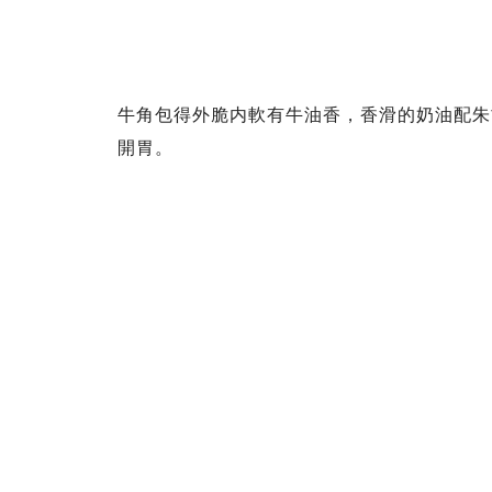
牛角包得外脆内軟有牛油香，香滑的奶油配朱
開胃。