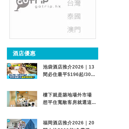
酒店優惠
池袋酒店推介2026｜13
間必住最平$196起/30秒
到車站/免費碳酸溫泉
樓下就是築地場外市場
想平住寬敞客房就選這間
東京酒店
福岡酒店推介2026｜20