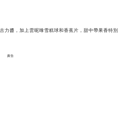
古力醬，加上雲呢嗱雪糕球和香蕉片，甜中帶果香特別
廣告