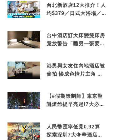
台北新酒店12大推介！人
均$379／日式大浴場／1
分鐘到捷運／米芝蓮推介
台中酒店訂大床變雙床房
竟放警告「睡另一張要加
錢」網民：好孤寒
港男與女友住內地酒店被
偷拍 慘成色情片主角 鏡
頭位置曝光 逾180間酒店
中招
【#假期策劃師】東京聖
誕燈飾提早亮起!7大必去
打卡點 快把路線收藏吧
人民幣匯率低見0.92算
探索深圳7大奢華酒店體