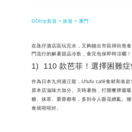
GOtrip首頁
旅遊
澳門
在氹仔酒店區玩完水，又夠鐘出市區掃街喪食
門流行的解暑甜品冷飲，食完包保即時涼曬！
1) 110 款芭菲！選擇困難
作為日本九州過江龍，Ufufu café食材
原本店滋味大加分。天時暑熱，打開餐牌最吸引
糖、抹茶、栗蓉都有，多到令人眼花繚亂。雖
食就啱啱好。