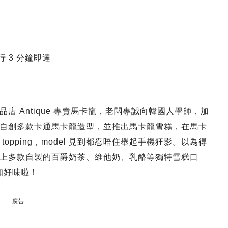
行 3 分鐘即達
 Antique 專賣馬卡龍，老闆專誠向韓國人學師，加
自創多款卡通馬卡龍造型，並推出馬卡龍雪糕，在馬卡
pping，model 見到都忍唔住舉起手機狂影。以為得
上多款自製的百爵奶茶、維他奶、乳酪等獨特雪糕口
就知好味啦！
廣告