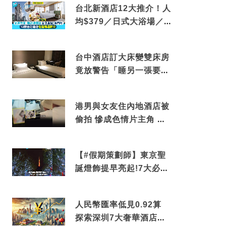
台北新酒店12大推介！人
均$379／日式大浴場／1
分鐘到捷運／米芝蓮推介
台中酒店訂大床變雙床房
竟放警告「睡另一張要加
錢」網民：好孤寒
港男與女友住內地酒店被
偷拍 慘成色情片主角 鏡
頭位置曝光 逾180間酒店
中招
【#假期策劃師】東京聖
誕燈飾提早亮起!7大必去
打卡點 快把路線收藏吧
人民幣匯率低見0.92算
探索深圳7大奢華酒店體