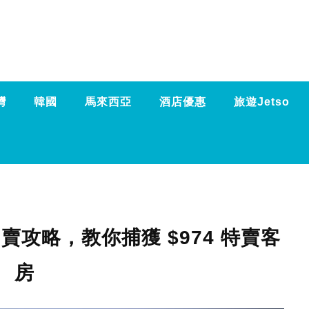
灣
韓國
馬來西亞
酒店優惠
旅遊Jetso
賣攻略，教你捕獲 $974 特賣客
房