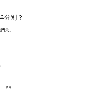
咩分別？
澳門景。
出
廣告