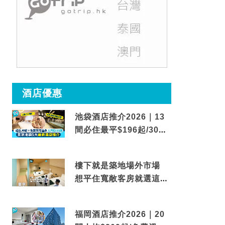
酒店優惠
池袋酒店推介2026｜13
間必住最平$196起/30秒
到車站/免費碳酸溫泉
樓下就是築地場外市場
想平住寬敞客房就選這間
東京酒店
福岡酒店推介2026｜20