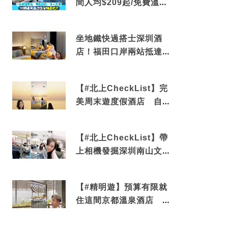
間人均$209起/免費溫泉/
近博多車站
坐地鐵快過搭士深圳酒
店！福田口岸兩站抵達
還有免費烘洗服務
【#北上CheckList】完
美周末遊度假酒店 自帶
電影院 必打卡深圳膠囊
列車
【#北上CheckList】帶
上相機發掘深圳南山文藝
角落 2天1夜住進海景套
房享受私人時光
【#精明遊】預算有限就
住這間京都溫泉酒店 車
站行5分鐘可達 必吃自助
早餐