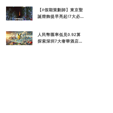
中招
【#假期策劃師】東京聖
誕燈飾提早亮起!7大必去
打卡點 快把路線收藏吧
人民幣匯率低見0.92算
探索深圳7大奢華酒店體
驗