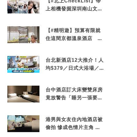
【#北上CheckList】帶
上相機發掘深圳南山文藝
角落 2天1夜住進海景套
房享受私人時光
【#精明遊】預算有限就
住這間京都溫泉酒店 車
站行5分鐘可達 必吃自助
早餐
台北新酒店12大推介！人
均$379／日式大浴場／1
分鐘到捷運／米芝蓮推介
台中酒店訂大床變雙床房
竟放警告「睡另一張要加
錢」網民：好孤寒
港男與女友住內地酒店被
偷拍 慘成色情片主角 鏡
頭位置曝光 逾180間酒店