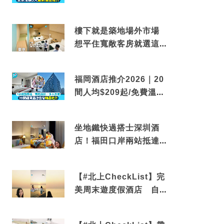
到車站/免費碳酸溫泉
樓下就是築地場外市場
想平住寬敞客房就選這間
東京酒店
福岡酒店推介2026｜20
間人均$209起/免費溫泉/
近博多車站
坐地鐵快過搭士深圳酒
店！福田口岸兩站抵達
還有免費烘洗服務
【#北上CheckList】完
美周末遊度假酒店 自帶
電影院 必打卡深圳膠囊
列車