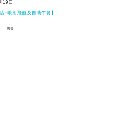
月19日
酒店+噴射飛航及自助午餐】
廣告