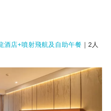
龍酒店+噴射飛航及自助午餐
｜2人