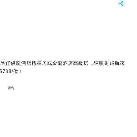
入住氹仔駿龍酒店標準房或金龍酒店高級房，連噴射飛航來
788/位！
廣告