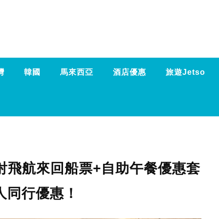
灣
韓國
馬來西亞
酒店優惠
旅遊Jetso
噴射飛航來回船票+自助午餐優惠套
人同行優惠！