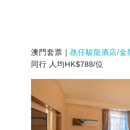
澳門套票｜
氹仔駿龍酒店/金
同行 人均HK$788/位