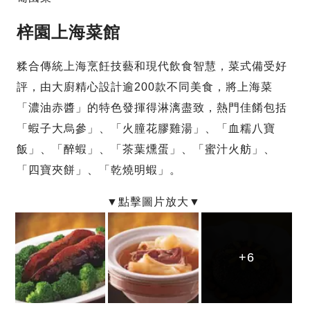
梓園上海菜館
糅合傳統上海烹飪技藝和現代飲食智慧，菜式備受好
評，由大廚精心設計逾200款不同美食，將上海菜
「濃油赤醬」的特色發揮得淋漓盡致，熱門佳餚包括
「蝦子大烏參」、「火朣花膠雞湯」、「血糯八寶
飯」、「醉蝦」、「茶葉燻蛋」、「蜜汁火舫」、
「四寶夾餅」、「乾燒明蝦」。
+6
+6
+6