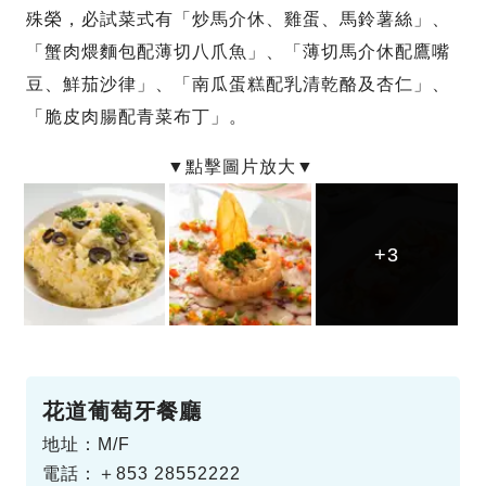
殊榮，必試菜式有「炒馬介休、雞蛋、馬鈴薯絲」、
「蟹肉煨麵包配薄切八爪魚」、「薄切馬介休配鷹嘴
豆、鮮茄沙律」、「南瓜蛋糕配乳清乾酪及杏仁」、
「脆皮肉腸配青菜布丁」。
+3
+3
+3
花道葡萄牙餐廳
地址：M/F
電話：＋853 28552222