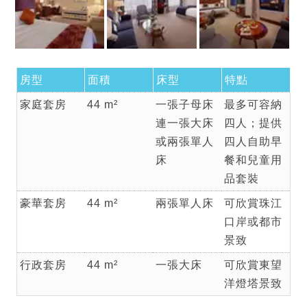
房型
面積
床型
特點
家庭套房
44 m²
一張子母床
最多可容納
連一張大床
四人；提供
或兩張單人
四人自助早
床
餐和兒童用
品套裝
豪華套房
44 m²
兩張單人床
可欣賞珠江
口岸或都市
景致
行政套房
44 m²
一張大床
可欣賞東望
洋燈塔景致