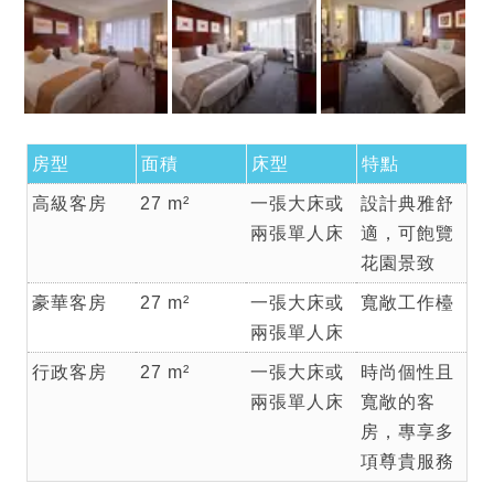
房型
面積
床型
特點
高級客房
27 m²
一張大床或
設計典雅舒
兩張單人床
適，可飽覽
花園景致
豪華客房
27 m²
一張大床或
寬敞工作檯
兩張單人床
行政客房
27 m²
一張大床或
時尚個性且
兩張單人床
寬敞的客
房，專享多
項尊貴服務