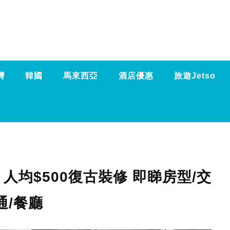
灣
韓國
馬來西亞
酒店優惠
旅遊Jetso
均$500復古裝修 即睇房型/交
通/餐廳