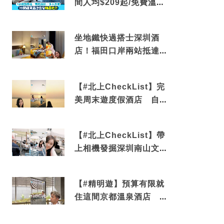
間人均$209起/免費溫泉/
近博多車站
坐地鐵快過搭士深圳酒
店！福田口岸兩站抵達
還有免費烘洗服務
【#北上CheckList】完
美周末遊度假酒店 自帶
電影院 必打卡深圳膠囊
列車
【#北上CheckList】帶
上相機發掘深圳南山文藝
角落 2天1夜住進海景套
房享受私人時光
【#精明遊】預算有限就
住這間京都溫泉酒店 車
站行5分鐘可達 必吃自助
早餐