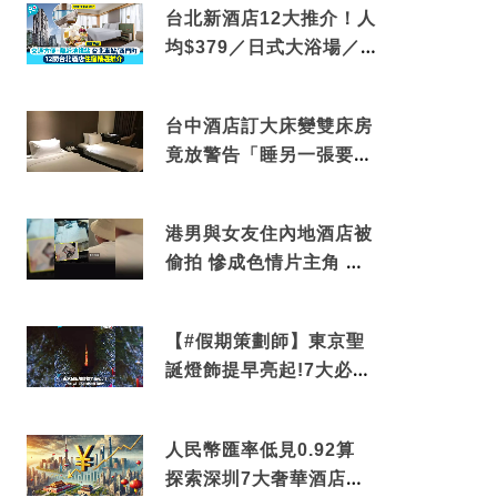
台北新酒店12大推介！人
均$379／日式大浴場／1
分鐘到捷運／米芝蓮推介
台中酒店訂大床變雙床房
竟放警告「睡另一張要加
錢」網民：好孤寒
港男與女友住內地酒店被
偷拍 慘成色情片主角 鏡
頭位置曝光 逾180間酒店
中招
【#假期策劃師】東京聖
誕燈飾提早亮起!7大必去
打卡點 快把路線收藏吧
人民幣匯率低見0.92算
探索深圳7大奢華酒店體