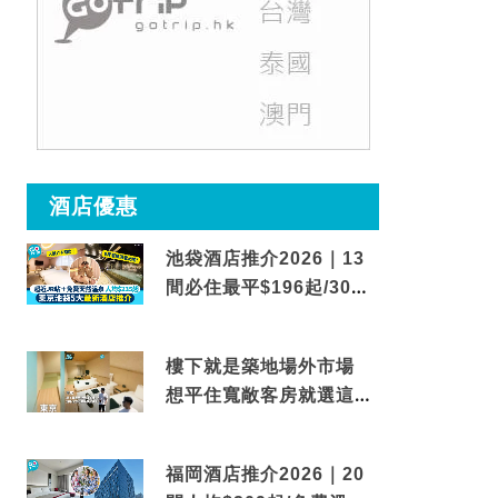
酒店優惠
池袋酒店推介2026｜13
間必住最平$196起/30秒
到車站/免費碳酸溫泉
樓下就是築地場外市場
想平住寬敞客房就選這間
東京酒店
福岡酒店推介2026｜20