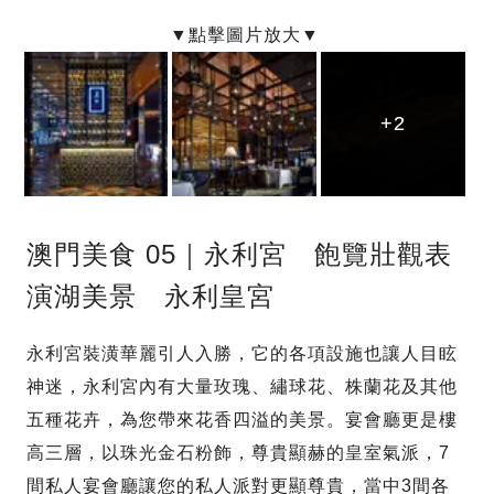
+2
+2
+2
澳門美食 05｜永利宮 飽覽壯觀表
演湖美景 永利皇宮
永利宮裝潢華麗引人入勝，它的各項設施也讓人目眩
神迷，永利宮內有大量玫瑰、繡球花、株蘭花及其他
五種花卉，為您帶來花香四溢的美景。宴會廳更是樓
高三層，以珠光金石粉飾，尊貴顯赫的皇室氣派，7
間私人宴會廳讓您的私人派對更顯尊貴，當中3間各