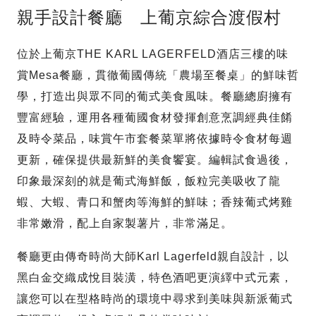
親手設計餐廳 上葡京綜合渡假村
位於上葡京THE KARL LAGERFELD酒店三樓的味
賞Mesa餐廳，貫徹葡國傳統「農場至餐桌」的鮮味哲
學，打造出與眾不同的葡式美食風味。餐廳總廚擁有
豐富經驗，運用各種葡國食材發揮創意烹調經典佳餚
及時令菜品，味賞午市套餐菜單將依據時令食材每週
更新，確保提供最新鮮的美食饗宴。編輯試食過後，
印象最深刻的就是葡式海鮮飯，飯粒完美吸收了龍
蝦、大蝦、青口和蟹肉等海鮮的鮮味；香辣葡式烤雞
非常嫩滑，配上自家製薯片，非常滿足。
餐廳更由傳奇時尚大師Karl Lagerfeld親自設計，以
黑白金交織成悅目裝潢，特色酒吧更演繹中式元素，
讓您可以在型格時尚的環境中尋求到美味與新派葡式