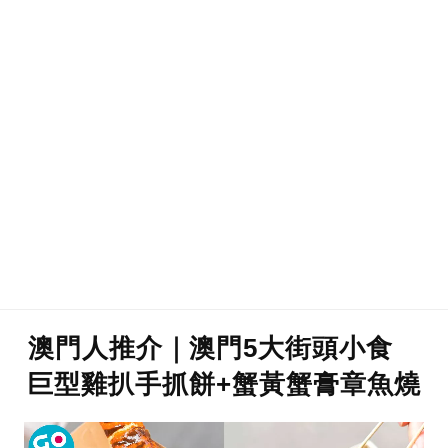
澳門人推介｜澳門5大街頭小食
巨型雞扒手抓餅+蟹黃蟹膏章魚燒