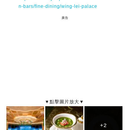
n-bars/fine-dining/wing-lei-palace
廣告
+2
+2
+2