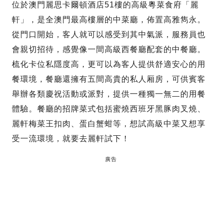
位於澳門麗思卡爾頓酒店51樓的高級粵菜食府「麗
軒」，是全澳門最高樓層的中菜廳，佈置高雅雋永。
從門口開始，客人就可以感受到其中氣派，服務員也
會親切招待，感覺像一間高級西餐廳配套的中餐廳。
梳化卡位私隱度高，更可以為客人提供舒適安心的用
餐環境，餐廳還擁有五間高貴的私人厢房，可供賓客
舉辦各類慶祝活動或派對，提供一種獨一無二的用餐
體驗。餐廳的招牌菜式包括蜜燒西班牙黑豚肉叉燒、
麗軒梅菜王扣肉、蛋白蟹蚶等，想試高級中菜又想享
受一流環境，就要去麗軒試下！
廣告