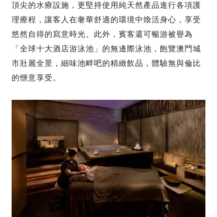
頂尖的水療設施，更堅持使用純天然產品進行各項護
理療程，讓客人在奢華舒適的環境中煥活身心，享受
悠然自得的寫意時光。此外，賓客還可暢游被譽為
「全球十大酒店游泳池」的無邊際泳池，飽覽澳門城
市壯麗全景，細味池畔吧的精緻飲品，體驗無與倫比
的愜意享受。