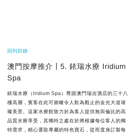
回到目錄
澳門按摩推介〡5. 銥瑞水療 Iridium
Spa
銥瑞水療（Iridium Spa）尊踞澳門瑞吉酒店的三十八
樓高層，賓客在此可俯瞰令人歎為觀止的金光大道璀
璨美景。這家水療館致力於為客人提供無與倫比的高
品質水療享受，其獨特之處在於將根據每位客人的獨
特需求，精心選取專屬的特色寶石，從而度身訂製每