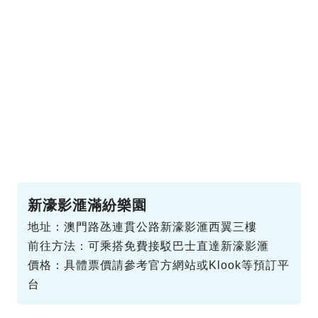
新濠影滙滿紛樂園
地址：澳門路氹連貫公路新濠影滙西翼三樓
前往方法：可乘搭免費接駁巴士直達新濠影滙
價格：具體票價請參考官方網站或Klook等預訂平
台