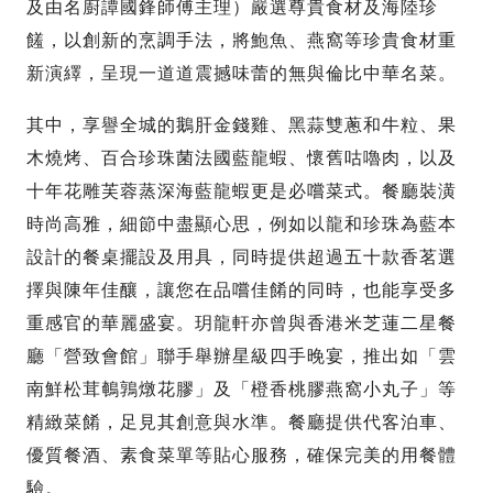
及由名廚譚國鋒師傅主理）嚴選尊貴食材及海陸珍
饈，以創新的烹調手法，將鮑魚、燕窩等珍貴食材重
新演繹，呈現一道道震撼味蕾的無與倫比中華名菜。
其中，享譽全城的鵝肝金錢雞、黑蒜雙蔥和牛粒、果
木燒烤、百合珍珠菌法國藍龍蝦、懷舊咕嚕肉，以及
十年花雕芙蓉蒸深海藍龍蝦更是必嚐菜式。餐廳裝潢
時尚高雅，細節中盡顯心思，例如以龍和珍珠為藍本
設計的餐桌擺設及用具，同時提供超過五十款香茗選
擇與陳年佳釀，讓您在品嚐佳餚的同時，也能享受多
重感官的華麗盛宴。玥龍軒亦曾與香港米芝蓮二星餐
廳「營致會館」聯手舉辦星級四手晚宴，推出如「雲
南鮮松茸鵪鶉燉花膠」及「橙香桃膠燕窩小丸子」等
精緻菜餚，足見其創意與水準。餐廳提供代客泊車、
優質餐酒、素食菜單等貼心服務，確保完美的用餐體
驗。