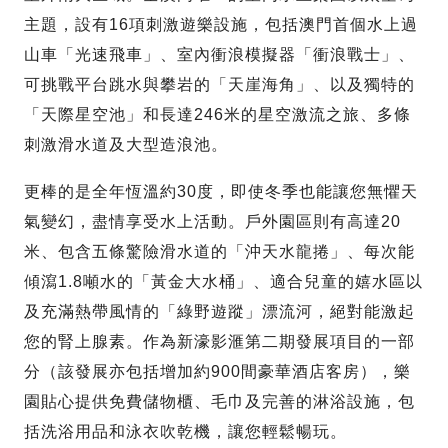
主題，設有16項刺激遊樂設施，包括澳門首個水上過
山車「光速飛車」、室內衝浪模擬器「衝浪戰士」、
可挑戰平台跳水與攀岩的「天崖海角」、以及獨特的
「天際星空池」和長達246米的星空激流之旅、多條
刺激滑水道及大型造浪池。
更棒的是全年恆溫約30度，即使冬季也能讓您無懼天
氣變幻，盡情享受水上活動。戶外園區則有高達20
米、包含五條驚險滑水道的「沖天水龍捲」、每次能
傾瀉1.8噸水的「黃金大水桶」、適合兒童的嬉水區以
及充滿熱帶風情的「綠野遊蹤」漂流河，絕對能激起
您的腎上腺素。作為新濠影滙第二期發展項目的一部
分（該發展亦包括增加約900間豪華酒店客房），樂
園貼心提供免費儲物櫃、毛巾及完善的淋浴設施，包
括洗浴用品和泳衣吹乾機，讓您輕鬆暢玩。