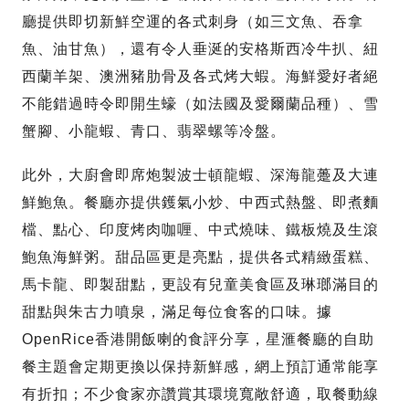
廳提供即切新鮮空運的各式刺身（如三文魚、吞拿
魚、油甘魚），還有令人垂涎的安格斯西冷牛扒、紐
西蘭羊架、澳洲豬肋骨及各式烤大蝦。海鮮愛好者絕
不能錯過時令即開生蠔（如法國及愛爾蘭品種）、雪
蟹腳、小龍蝦、青口、翡翠螺等冷盤。
此外，大廚會即席炮製波士頓龍蝦、深海龍躉及大連
鮮鮑魚。餐廳亦提供鑊氣小炒、中西式熱盤、即煮麵
檔、點心、印度烤肉咖喱、中式燒味、鐵板燒及生滾
鮑魚海鮮粥。甜品區更是亮點，提供各式精緻蛋糕、
馬卡龍、即製甜點，更設有兒童美食區及琳瑯滿目的
甜點與朱古力噴泉，滿足每位食客的口味。據
OpenRice香港開飯喇的食評分享，星滙餐廳的自助
餐主題會定期更換以保持新鮮感，網上預訂通常能享
有折扣；不少食家亦讚賞其環境寬敞舒適，取餐動線