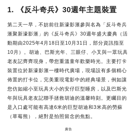
1. 《反斗奇兵》30週年主題裝置
第二天一早，不妨前往新濠影滙參與名為「反斗奇兵
滙聚新濠影滙」的《反斗奇兵》30週年盛大慶典（活
動期由2025年4月18日至10月31日，部分資訊指至
10月）。胡迪、巴斯光年、三眼仔、小叉與一眾玩具
老友記齊齊現身，帶您重溫童年歡樂時光。主要打卡
裝置位於新濠影滙一樓時代廣場，現場設有多個精心
佈置的打卡位，完美重現電影中的經典場景，例如讓
您仿如縮小至玩具大小的安仔巨型睡房，以及巴斯光
年與玩具老友記聯手拯救胡迪的溫馨時刻。更矚目的
是入口處可能有高達6米的巨型胡迪和3米高的勞蘇
（草莓熊），絕對是拍照留念的焦點。
廣告