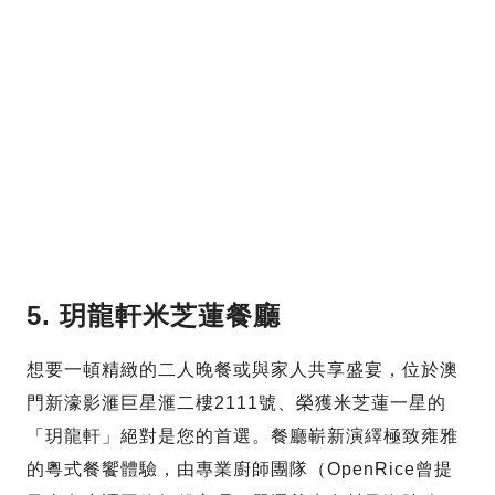
5. 玥龍軒米芝蓮餐廳
想要一頓精緻的二人晚餐或與家人共享盛宴，位於澳
門新濠影滙巨星滙二樓2111號、榮獲米芝蓮一星的
「玥龍軒」絕對是您的首選。餐廳嶄新演繹極致雍雅
的粵式餐饗體驗，由專業廚師團隊（OpenRice曾提