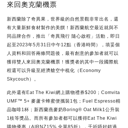
來回奧克蘭機票
新西蘭除了奇異果，世界級的自然景觀非常出名，還
有大量新鮮食材製作的美饌！新西蘭航空最近就與不
同品牌合作，推出「奇異飛行 隨心啟程」活動，即日
起至2023年5月31日中午12點（香港時間），填妥個
人資料和回答兩條問題後，最有創意的參加者就可以
獲得雙人來回奧克蘭機票！獲獎者的其中一段國際航
程還可以升級至經濟艙空中梳化（Economy
Skycouch）。
此外還有Eat The Kiwi網上購物禮券$200；Comvita
UMF™ 5+ 麥蘆卡蜂蜜便攜裝1包；Fuel Espresso精
品咖啡1杯；新西蘭燕麥奶Boring® Oat Milk1公升裝
1枝等獎品。而所有參加者都可以獲得Eat The Kiwi
購物優惠（AIRNZ15% 全單85折），千祈唔好錯過