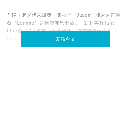
前陣子肺炎仍未爆發，陳柏宇（Jason）和太太符曉
薇（Leanne）走到澳洲昆士蘭，一訪超美Tiffany
blue透明海水包圍著的心形礁，還有風景一流的
skydive、夢幻秘景白天堂沙灘等！
閱讀全文
Tags :
昆士蘭
澳洲
澳洲昆士蘭
行程