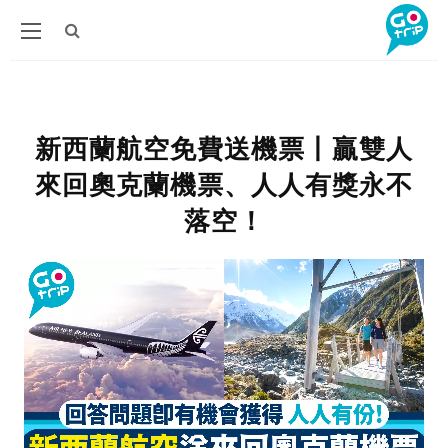
新西蘭航空免費送機票丨贏雙人
來回奧克蘭機票、人人有獎永不
落空！