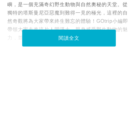
嶼，是一個充滿奇幻野生動物與自然奧秘的天堂。從
獨特的塔斯曼尼亞惡魔到難得一見的極光，這裡的自
然奇觀將為大家帶來終生難忘的體驗！GOtrip小編即
帶領大家走進這片人間淨土，親身感受野生動物的魅
力，並在南極光的照耀下，體驗一場感官盛宴。
閱讀全文