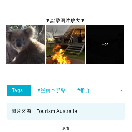
+2
+2
+2
Tags :
墨爾本景點
推介
市區景點
美食
圖片來源：Tourism Australia
廣告