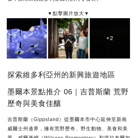
+2
+2
+2
探索維多利亞州的新興旅遊地區
墨爾本景點推介 06｜吉普斯蘭 荒野
歷奇與美食佳釀
吉普斯蘭（Gippsland）從墨爾本市中心延伸至新南
威爾士州邊界，擁有荒野歷奇、野生動物、美食和美
景。威爾遜岬（Wilsons Promontory）和塔拉布爾加