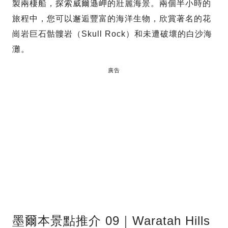
製兩棲船，探索威爾遜岬的壯麗海景。兩個半小時的
旅程中，您可以邂逅豐富的海洋生物，欣賞著名的花
崗岩巨石骷髏岩（Skull Rock）和未遭破壞的白沙海
灘。
廣告
墨爾本景點推介 09｜Waratah Hills