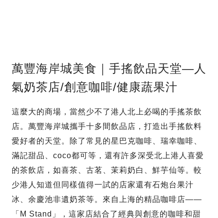
萬豐海岸城美食｜手搖飲品天堂—人
氣奶茶店/創意咖啡/健康蔬果汁
這麼大的商場，當然少不了港人北上必喝的手搖茶飲
店。萬豐海岸城攜手十多間飲品店，打造出手搖飲料
愛好者的天堂。除了常見的星巴克咖啡、瑞幸咖啡、
滿記甜品、coco都可等，還有許多深受北上港人喜愛
的茶飲店，如喜茶、古茗、茉莉奶白、鮮芋仙等。較
少港人知道但同樣值得一試的店家還有石炮台果汁
冰、余慶池非遺奶茶等。來自上海的精品咖啡店——
「M Stand」，這家店結合了經典與創意的咖啡和甜