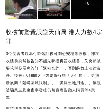
+6
+6
+6
收樓前驚覺誤墮天仙局 港人力數4宗
罪
3位受害者以為付款落訂後可開心安穩等收樓，卻在
收樓前突然被告知不能先睇樓再簽收樓書，又突然被
要求與發展商簽訂「返租合約」，否則將負上法律責
任。後來3人細問之下方驚覺誤墮「天仙局」，更揭
發展商「隱瞞區域限制」、「謊報土地用途」、無視
被騙業主及東窗事發後仍然賣廣告勸人購買等4宗
罪！
因該樓盤座落的「保稅區」為「海關監管區」，有法