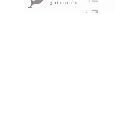
【深圳打卡】說起深圳並不單止吃或打邊爐，其實都
有不少打卡好去處！現在周末好多人都會考慮到深
圳，但有冇想過除了搵美食，深圳其實也有很多適合
拍照的地方！編輯部搜羅了8大打卡勝地，不用出
國，都可以在深圳拍出絕美照片！閨密們的約拍聚會
不要錯過！
閱讀全文
Tags :
深圳
深圳一日遊
深圳好去處
深圳打卡