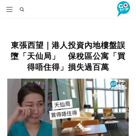
東張西望｜港人投資內地樓盤誤
墮「天仙局」 保稅區公寓「買
得唔住得」損失過百萬