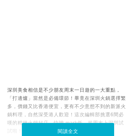
深圳美食相信是不少朋友周末一日遊的一大重點，
「打邊爐」當然是必備環節！畢竟在深圳火鍋選擇繁
多，價錢又比香港便宜，更有不少意想不到的新派火
鍋料理，自然深受港人歡迎！這次編輯部挑選6間必
嘆的精緻火鍋好店，快啲 mark低，趁周末上深圳試
試啦！
閱讀全文