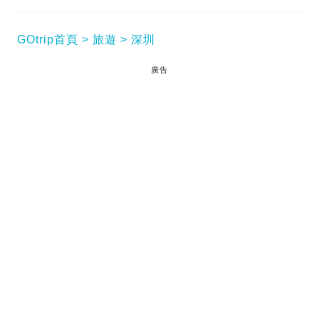
GOtrip首頁
旅遊
深圳
廣告
深圳Cafe2025｜深圳的Cafe場所多不勝數，即使是
想打卡還是享受美食都有眾多選擇。GOtrip編輯部為