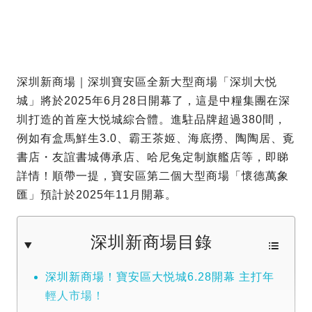
深圳新商場｜深圳寶安區全新大型商場「深圳大悦
城」將於2025年6月28日開幕了，這是中糧集團在深
圳打造的首座大悦城綜合體。進駐品牌超過380間，
例如有盒馬鮮生3.0、霸王茶姬、海底撈、陶陶居、覔
書店・友誼書城傳承店、哈尼兔定制旗艦店等，即睇
詳情！順帶一提，寶安區第二個大型商場「懷德萬象
匯」預計於2025年11月開幕。
深圳新商場目錄
深圳新商場！寶安區大悦城6.28開幕 主打年
輕人市場！