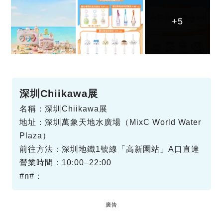
+5
+5
+5
深圳Chiikawa展
名稱：深圳Chiikawa展
地址：深圳萬象天地水廣場（MixC World Water
Plaza）
前往方法：深圳地鐵1號線「高新園站」A口直達
營業時間：10:00–22:00
#n#：
廣告