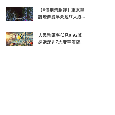
中招
【#假期策劃師】東京聖
誕燈飾提早亮起!7大必去
打卡點 快把路線收藏吧
人民幣匯率低見0.92算
探索深圳7大奢華酒店體
驗