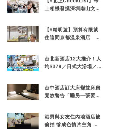
【#北上CheckList】帶
上相機發掘深圳南山文藝
角落 2天1夜住進海景套
房享受私人時光
【#精明遊】預算有限就
住這間京都溫泉酒店 車
站行5分鐘可達 必吃自助
早餐
台北新酒店12大推介！人
均$379／日式大浴場／1
分鐘到捷運／米芝蓮推介
台中酒店訂大床變雙床房
竟放警告「睡另一張要加
錢」網民：好孤寒
港男與女友住內地酒店被
偷拍 慘成色情片主角 鏡
頭位置曝光 逾180間酒店