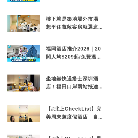
到車站/免費碳酸溫泉
樓下就是築地場外市場
想平住寬敞客房就選這間
東京酒店
福岡酒店推介2026｜20
間人均$209起/免費溫泉/
近博多車站
坐地鐵快過搭士深圳酒
店！福田口岸兩站抵達
還有免費烘洗服務
【#北上CheckList】完
美周末遊度假酒店 自帶
電影院 必打卡深圳膠囊
列車