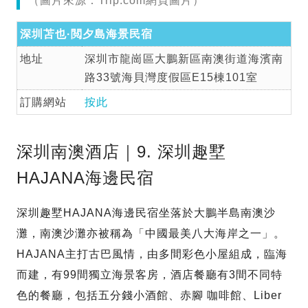
（圖片來源：Trip.com網頁圖片）
深圳苫也·閲夕島海景民宿
地址
深圳市龍崗區大鵬新區南澳街道海濱南
路33號海貝灣度假區E15棟101室
訂購網站
按此
深圳南澳酒店｜9. 深圳趣墅
HAJANA海邊民宿
深圳趣墅HAJANA海邊民宿坐落於大鵬半島南澳沙
灘，南澳沙灘亦被稱為「中國最美八大海岸之一」。
HAJANA主打古巴風情，由多間彩色小屋組成，臨海
而建，有99間獨立海景客房，酒店餐廳有3間不同特
色的餐廳，包括五分錢小酒館、赤腳 咖啡館、Liber