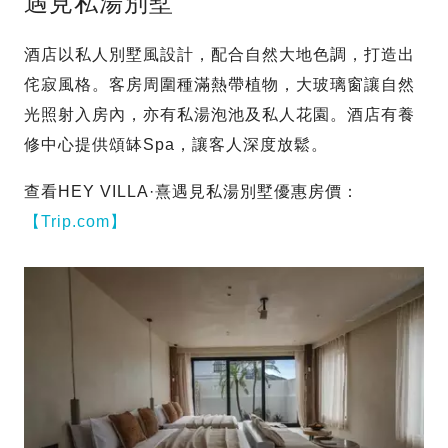
遇見私湯別墅
酒店以私人別墅風設計，配合自然大地色調，打造出
侘寂風格。客房周圍種滿熱帶植物，大玻璃窗讓自然
光照射入房內，亦有私湯泡池及私人花園。酒店有養
修中心提供頌缽Spa，讓客人深度放鬆。
查看HEY VILLA·熹遇見私湯別墅優惠房價：
【Trip.com】