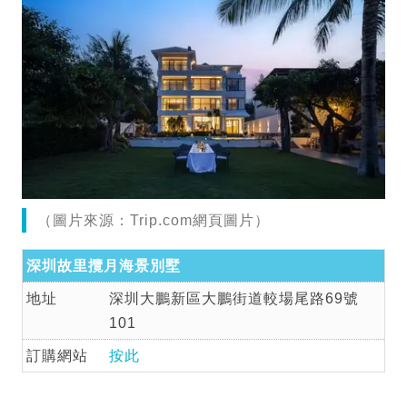
（圖片來源：Trip.com網頁圖片）
深圳故里攬月海景別墅
地址
深圳大鵬新區大鵬街道較場尾路69號
101
訂購網站
按此