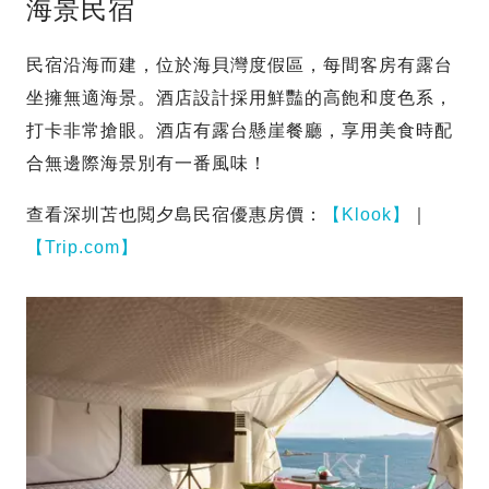
海景民宿
民宿沿海而建，位於海貝灣度假區，每間客房有露台
坐擁無適海景。酒店設計採用鮮豔的高飽和度色系，
打卡非常搶眼。酒店有露台懸崖餐廳，享用美食時配
合無邊際海景別有一番風味！
查看深圳苫也閲夕島民宿優惠房價：
【Klook】
｜
【Trip.com】