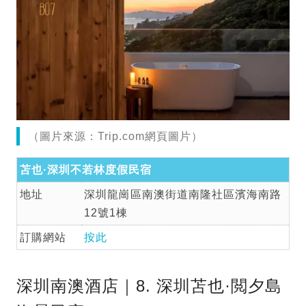
（圖片來源：Trip.com網頁圖片）
苫也·深圳不若林度假民宿
地址
深圳龍崗區南澳街道南隆社區濱海南路
12號1棟
訂購網站
按此
深圳南澳酒店｜8. 深圳苫也·閲夕島