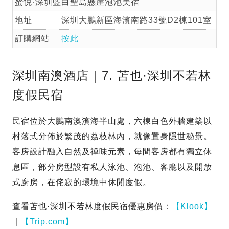
蜜悦·深圳藍白聖島懸崖泡池美宿
地址
深圳大鵬新區海濱南路33號D2棟101室
訂購網站
按此
深圳南澳酒店｜7. 苫也·深圳不若林
度假民宿
民宿位於大鵬南澳濱海半山處，六棟白色外牆建築以
村落式分佈於繁茂的荔枝林內，就像置身隱世秘景。
客房設計融入自然及禪味元素，每間客房都有獨立休
息區，部分房型設有私人泳池、泡池、客廳以及開放
式廚房，在侘寂的環境中休閒度假。
查看苫也·深圳不若林度假民宿優惠房價：
【Klook】
｜
【Trip.com】