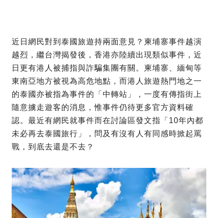
近日網民對到泰國旅遊持兩面意見？柬埔寨事件越演
越烈，繼台灣揭發後，香港亦陸續出現類似事件，近
日更有港人被捕指與詐騙集團有關。柬埔寨、緬甸等
東南亞地方被視為高危地點，而港人旅遊熱門地之一
的泰國亦被指為事件的「中轉站」，一度有傳指街上
隨意擄走遊客的消息，惟事件仍待更多官方資料確
認。最近有網民就事件而在討論區發文指「10年內都
未必再去泰國旅行」，問及有沒有人有同感時掀起罵
戰，到底去還是不去？