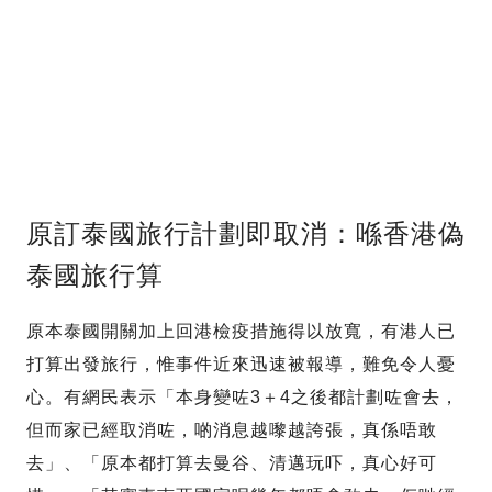
原訂泰國旅行計劃即取消：喺香港偽
泰國旅行算
原本泰國開關加上回港檢疫措施得以放寬，有港人已
打算出發旅行，惟事件近來迅速被報導，難免令人憂
心。有網民表示「本身變咗3＋4之後都計劃咗會去，
但而家已經取消咗，啲消息越嚟越誇張，真係唔敢
去」、「原本都打算去曼谷、清邁玩吓，真心好可