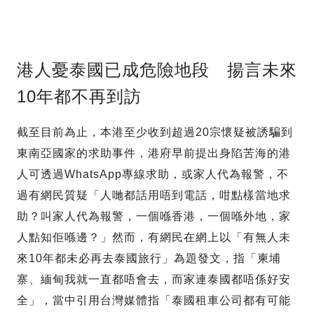
港人憂泰國已成危險地段 揚言未來
10年都不再到訪
截至目前為止，本港至少收到超過20宗懷疑被誘騙到
東南亞國家的求助事件，港府早前提出身陷苦海的港
人可透過WhatsApp專線求助，或家人代為報警，不
過有網民質疑「人哋都話用唔到電話，咁點樣當地求
助？叫家人代為報警，一個喺香港，一個喺外地，家
人點知佢喺邊？」然而，有網民在網上以「有無人未
來10年都未必再去泰國旅行」為題發文，指「柬埔
寨、緬甸我就一直都唔會去，而家連泰國都唔係好安
全」，當中引用台灣媒體指「泰國租車公司都有可能