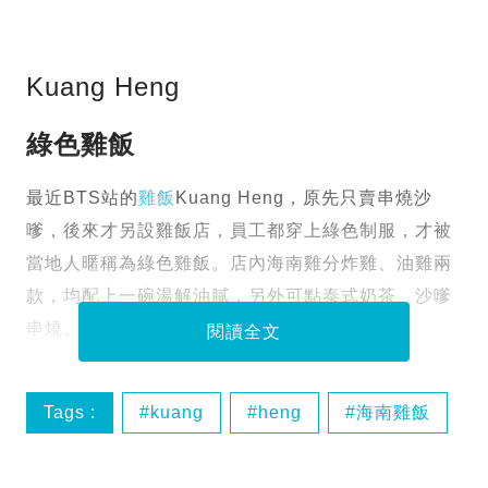
Kuang Heng
綠色雞飯
最近BTS站的
雞飯
Kuang Heng，原先只賣串燒沙
嗲，後來才另設雞飯店，員工都穿上綠色制服，才被
當地人暱稱為綠色雞飯。店內海南雞分炸雞、油雞兩
款，均配上一碗湯解油膩，另外可點泰式奶茶、沙嗲
串燒、椰子水，食物比其餘兩間來得多元化。
閱讀全文
Tags :
kuang
heng
海南雞飯
曼谷美食