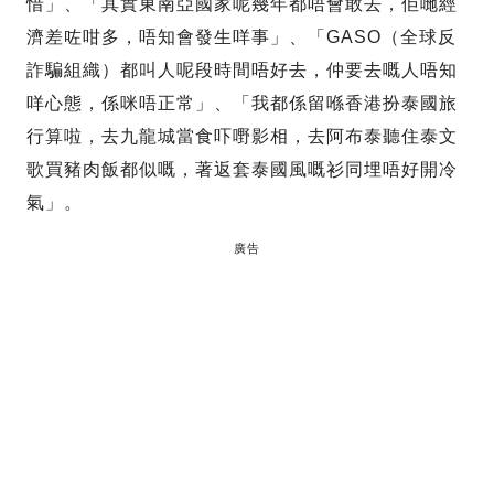
惜」、「其實東南亞國家呢幾年都唔會敢去，佢哋經
濟差咗咁多，唔知會發生咩事」、「GASO（全球反
詐騙組織）都叫人呢段時間唔好去，仲要去嘅人唔知
咩心態，係咪唔正常」、「我都係留喺香港扮泰國旅
行算啦，去九龍城當食吓嘢影相，去阿布泰聽住泰文
歌買豬肉飯都似嘅，著返套泰國風嘅衫同埋唔好開冷
氣」。
廣告