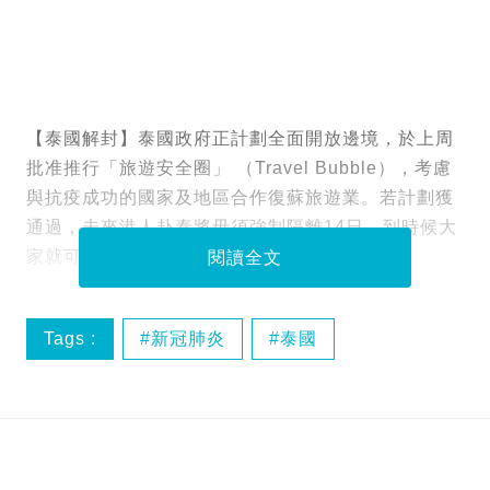
【泰國解封】泰國政府正計劃全面開放邊境，於上周
批准推行「旅遊安全圈」 （Travel Bubble），考慮
與抗疫成功的國家及地區合作復蘇旅遊業。若計劃獲
通過，未來港人赴泰將毋須強制隔離14日。到時候大
家就可以去泰國鬆一鬆喇！
閱讀全文
Tags :
新冠肺炎
泰國