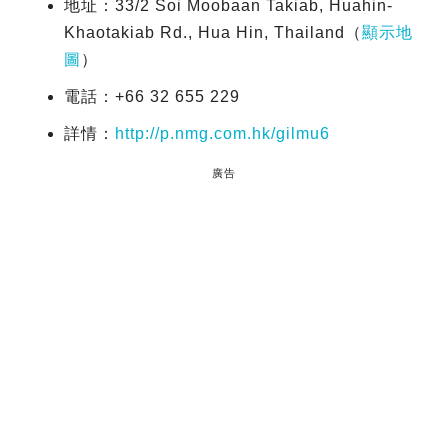
地址：33/2 Soi Moobaan Takiab, Huahin-
Khaotakiab Rd., Hua Hin, Thailand（
顯示地
圖
）
電話：+66 32 655 229
詳情：
http://p.nmg.com.hk/gilmu6
廣告