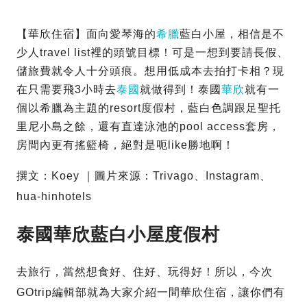
【華欣住宿】面向愛琴海的
希臘
藍白小屋，相信是不
少人travel list裡的頭號目標！可是一想到要請長假、
儲旅費就令人十分頭痕。想用低成本去拍打卡相？現
在只需要飛3小時去
泰國
就做得到！泰國
華欣
就有一
個以希臘為主題的resort度假村，藍白色調跟足聖托
里尼小島之餘，還有直達泳池的pool access套房，
房間內更有搖籃椅，絕對是呃like勝地啊！
撰文：Koey ｜圖片來源：Trivago、Instagram、
hua-hinhotels
泰國華欣藍白小屋度假村
去旅行，當然想食好、住好、玩得好！所以，今次
GOtrip編輯部就為大家介紹一間華欣住宿，讓你們有