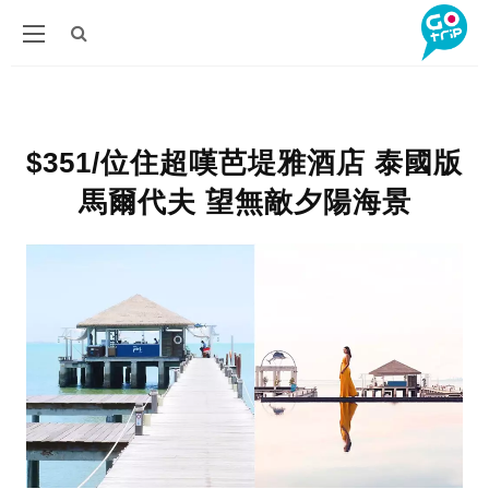
$351/位住超嘆芭堤雅酒店 泰國版
馬爾代夫 望無敵夕陽海景