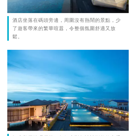
酒店坐落在碼頭旁邊，周圍沒有熱鬧的景點，少
了遊客帶來的繁華喧囂，令整個氛圍舒適又放
鬆。