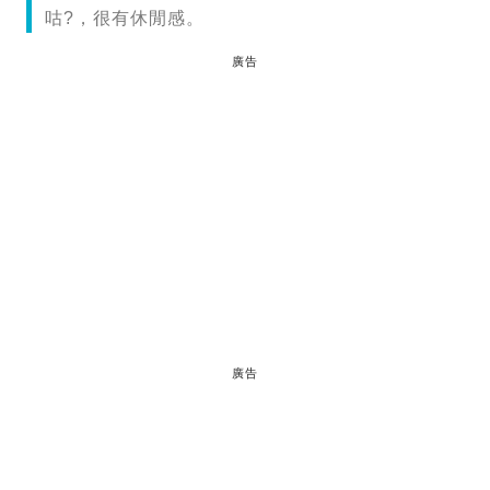
咕?，很有休閒感。
廣告
廣告