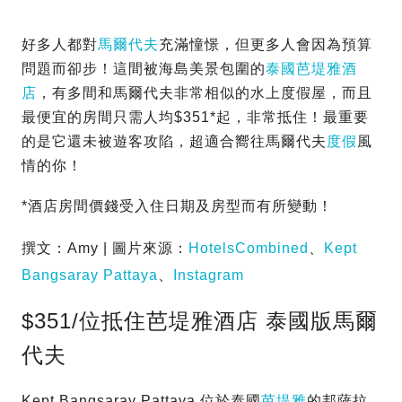
好多人都對
馬爾代夫
充滿憧憬，但更多人會因為預算
問題而卻步！這間被海島美景包圍的
泰國
芭堤雅酒
店
，有多間和馬爾代夫非常相似的水上度假屋，而且
最便宜的房間只需人均$351*起，非常抵住！最重要
的是它還未被遊客攻陷，超適合嚮往馬爾代夫
度假
風
情的你！
*酒店房間價錢受入住日期及房型而有所變動！
撰文：Amy | 圖片來源：
HotelsCombined
、
Kept
Bangsaray Pattaya
、
Instagram
$351/位抵住芭堤雅酒店 泰國版馬爾
代夫
Kept Bangsaray Pattaya 位於泰國
芭堤雅
的邦薩拉