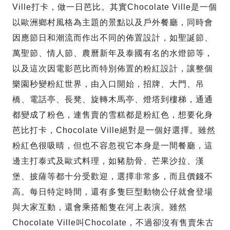
Ville打卡，做一日芭比。其實Chocolate Ville是一個
以歐洲鄉村風格為主題的景點以及戶外餐廳，同時會
因應節日和潮流而作出不同的佈置設計，如聖誕節、
萬聖節、情人節、農曆新年及泰國有名的水燈節等，
以及這次因電影芭比而特別佈置的粉紅設計，讓整個
樂園秒變粉紅世界，由入口開始，招牌、大門、吊
橋、電話亭、長凳、旋轉木馬亭、燈塔到樓梯，通通
都變成了粉色，連售賣的雪糕都是粉紅色，想要化身
芭比打卡，Chocolate Ville絕對是一個好選擇。雖然
粉紅色很吸晴，但也不容忽視它本身是一間餐廳，這
邊主打泰式及歐式料理，如豬肋骨、芒果沙拉、漢
堡、披薩等都十分受歡迎，選擇非常多，而且價錢不
高。每日特定時間，還有多隻巨型動物公仔就會登場
與大家互動，還會乘搭船隻在河上表演。雖然
Chocolate Ville叫Chocolate，不過卻沒有售賣朱古