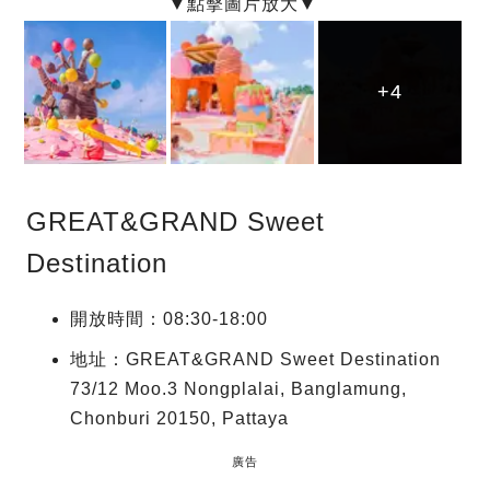
+4
+4
+4
GREAT&GRAND Sweet
Destination
開放時間：08:30-18:00
地址：GREAT&GRAND Sweet Destination
73/12 Moo.3 Nongplalai, Banglamung,
Chonburi 20150, Pattaya
廣告