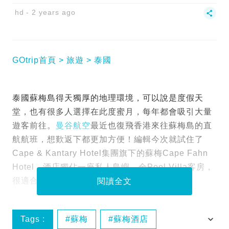
hd
2 years ago
GOtrip首頁
旅遊
泰國
泰國蘇梅島得天獨厚的地理環境，可以說是度假天
堂，也有很多人選擇在此度蜜月，每年都會吸引大量
遊客前往。
曼谷航空
最近也復飛香港來往蘇梅島的直
航航班，想歎返下都更加方便！編輯今次就試住了
Cape & Kantary Hotel集團旗下的蘇梅Cape Fahn
Hotel，酒店獨佔一座私人島嶼，全Pool Villa客房，
很適合喜歡寧靜的情侶及家庭度假！
閱讀全文
Tags :
蘇梅
蘇梅酒店