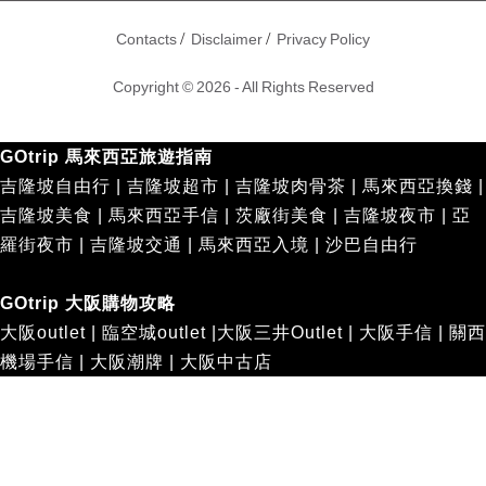
/
/
Contacts
Disclaimer
Privacy Policy
Copyright © 2026 - All Rights Reserved
GOtrip 馬來西亞旅遊指南
吉隆坡自由行
|
吉隆坡超市
|
吉隆坡肉骨茶
|
馬來西亞換錢
|
吉隆坡美食
|
馬來西亞手信
|
茨廠街美食
|
吉隆坡夜市
|
亞
羅街夜市
|
吉隆坡交通
|
馬來西亞入境
|
沙巴自由行
GOtrip 大阪購物攻略
大阪outlet
|
臨空城outlet
|
大阪三井Outlet
|
大阪手信
|
關西
機場手信
|
大阪潮牌
|
大阪中古店