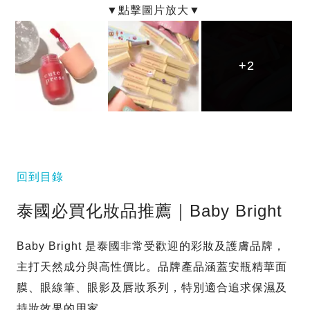
+2
+2
+2
回到目錄
泰國必買化妝品推薦｜Baby Bright
Baby Bright 是泰國非常受歡迎的彩妝及護膚品牌，
主打天然成分與高性價比。品牌產品涵蓋安瓶精華面
膜、眼線筆、眼影及唇妝系列，特別適合追求保濕及
持妝效果的用家。