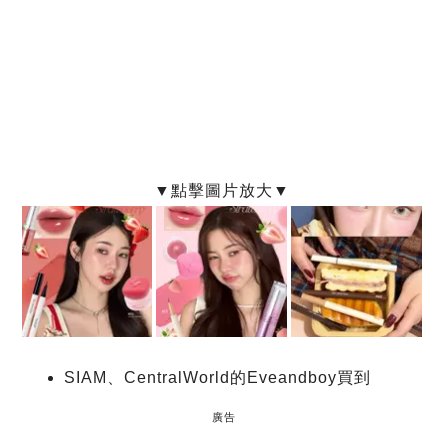
SIAM、CentralWorld的Eveandboy買到
廣告