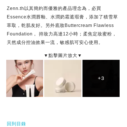
Zenn.th以其簡約而優雅的產品理念為，必買
Essence水潤唇釉、水潤奶霜遮瑕膏，添加了積雪草
萃取，乾肌友好。另外底妝Buttercream Flawless
Foundation， 持妝力高達12小時；柔焦定妝蜜粉，
天然成分控油效果一流，敏感肌可安心使用。
+3
+3
+3
回到目錄