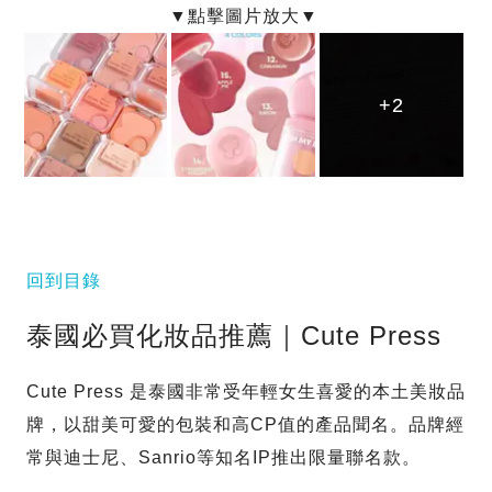
+2
+2
+2
回到目錄
泰國必買化妝品推薦｜Cute Press
Cute Press 是泰國非常受年輕女生喜愛的本土美妝品
牌，以甜美可愛的包裝和高CP值的產品聞名。品牌經
常與迪士尼、Sanrio等知名IP推出限量聯名款。