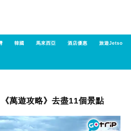
灣
韓國
馬來西亞
酒店優惠
旅遊Jetso
 《萬遊攻略》去盡11個景點