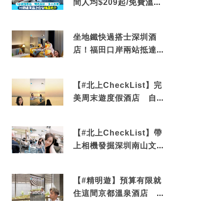
間人均$209起/免費溫泉/
近博多車站
坐地鐵快過搭士深圳酒
店！福田口岸兩站抵達
還有免費烘洗服務
【#北上CheckList】完
美周末遊度假酒店 自帶
電影院 必打卡深圳膠囊
列車
【#北上CheckList】帶
上相機發掘深圳南山文藝
角落 2天1夜住進海景套
房享受私人時光
【#精明遊】預算有限就
住這間京都溫泉酒店 車
站行5分鐘可達 必吃自助
早餐