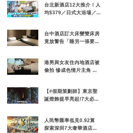
台北新酒店12大推介！人
均$379／日式大浴場／1
分鐘到捷運／米芝蓮推介
台中酒店訂大床變雙床房
竟放警告「睡另一張要加
錢」網民：好孤寒
港男與女友住內地酒店被
偷拍 慘成色情片主角 鏡
頭位置曝光 逾180間酒店
中招
【#假期策劃師】東京聖
誕燈飾提早亮起!7大必去
打卡點 快把路線收藏吧
人民幣匯率低見0.92算
探索深圳7大奢華酒店體