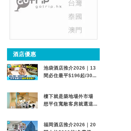
酒店優惠
池袋酒店推介2026｜13
間必住最平$196起/30秒
到車站/免費碳酸溫泉
樓下就是築地場外市場
想平住寬敞客房就選這間
東京酒店
福岡酒店推介2026｜20