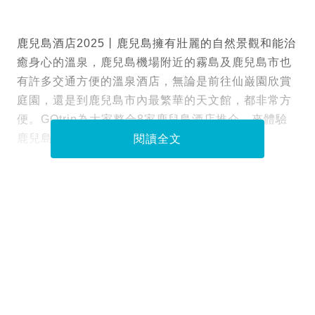
鹿兒島酒店2025丨鹿兒島擁有壯麗的自然景觀和能治
癒身心的溫泉，鹿兒島機場附近的霧島及鹿兒島市也
有許多交通方便的溫泉酒店，無論是前往仙巌園欣賞
庭園，還是到鹿兒島市內最繁華的天文館，都非常方
便。GOtrip為大家整合8家鹿兒島酒店推介，來體驗
鹿兒島的美景和溫泉文化！
閱讀全文
Tags :
酒店優惠
鹿兒島酒店推薦
圖片來源：Trip.com、agoda、booking.com、
大和Roynet、鹿兒島城山酒店