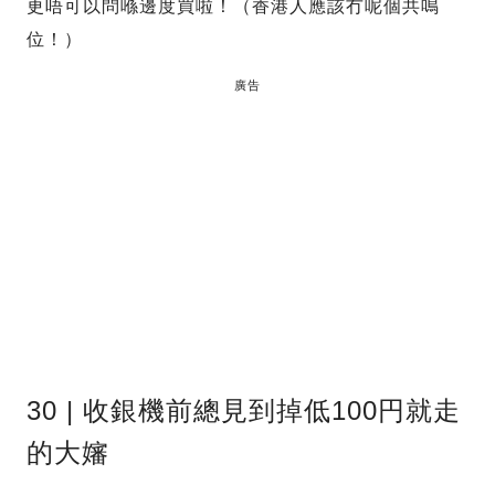
更唔可以問喺邊度買啦！（香港人應該冇呢個共鳴
位！）
廣告
30 | 收銀機前總見到掉低100円就走
的大嬸