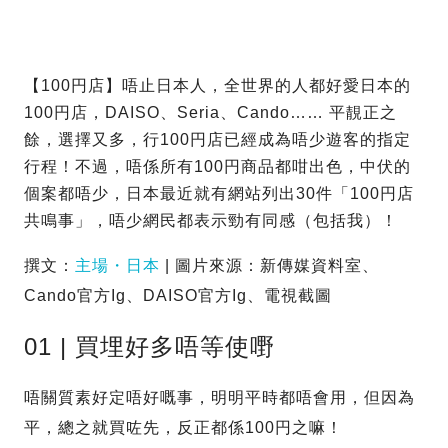
【100円店】唔止日本人，全世界的人都好愛日本的
100円店，DAISO、Seria、Cando…… 平靚正之
餘，選擇又多，行100円店已經成為唔少遊客的指定
行程！不過，唔係所有100円商品都咁出色，中伏的
個案都唔少，日本最近就有網站列出30件「100円店
共鳴事」，唔少網民都表示勁有同感（包括我）！
撰文：
主場・日本
| 圖片來源：新傳媒資料室、
Cando官方Ig、DAISO官方Ig、電視截圖
01 | 買埋好多唔等使嘢
唔關質素好定唔好嘅事，明明平時都唔會用，但因為
平，總之就買咗先，反正都係100円之嘛！