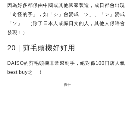
因為好多都係由中國或其他國家製造，成日都會出現
「奇怪的字」，如「シ」會變成「ツ」、「ン」變成
「ソ」！（除了日本人或識日文的人，其他人係唔會
發現！）
20 | 剪毛頭機好好用
DAISO的剪毛頭機非常幫到手，絕對係100円店人氣
best buy之一！
廣告