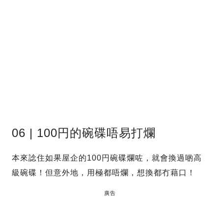
06 | 100円的碗碟唔易打爛
本來諗住如果屋企的100円碗碟爛咗，就會換過啲高
級碗碟！但意外地，用極都唔爛，想換都冇藉口！
廣告