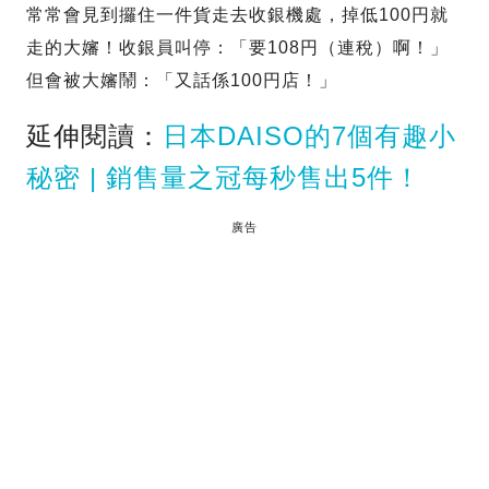
常常會見到攞住一件貨走去收銀機處，掉低100円就
走的大嬸！收銀員叫停：「要108円（連稅）啊！」
但會被大嬸鬧：「又話係100円店！」
延伸閱讀：
日本DAISO的7個有趣小
秘密 | 銷售量之冠每秒售出5件！
廣告