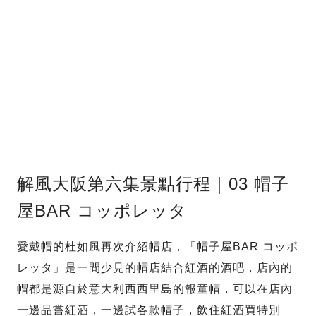
解風大阪第六集景點行程｜03 帽子
屋BAR コッポレッタ
愛戴帽的杜如風再次介紹帽店，「帽子屋BAR コッポ
レッタ」是一間少見的帽店結合紅酒的酒吧，店內的
帽都是源自於意大利西西里島的報童帽，可以在店內
一邊品嘗紅酒，一邊試各款帽子，飲住紅酒買特別