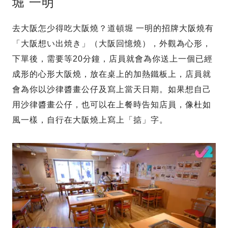
堀 一明
去大阪怎少得吃大阪燒？道頓堀 一明的招牌大阪燒有
「大阪想い出焼き」（大阪回憶燒），外觀為心形，
下單後，需要等20分鐘，店員就會為你送上一個已經
成形的心形大阪燒，放在桌上的加熱鐵板上，店員就
會為你以沙律醬畫公仔及寫上當天日期。如果想自己
用沙律醬畫公仔，也可以在上餐時告知店員，像杜如
風一樣，自行在大阪燒上寫上「掂」字。