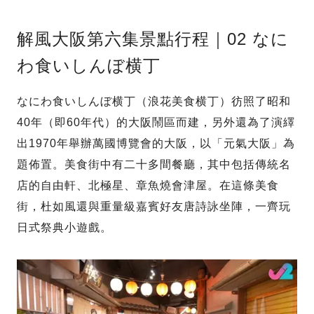
解風大阪第六集景點行程｜02 なに
わ食いしんぼ横丁
なにわ食いしんぼ横丁（浪花美食横丁）彷照了昭和
40年（即60年代）的大阪鬧區而建，另外還為了演繹
出1970年舉辦萬國博覽會的大阪，以「元氣大阪」為
題佈置。美食街中有二十多間餐廳，其中包括傳統名
店的自由軒、北極星、章魚燒會津屋。在這條美食
街，杜如風還與重量級嘉賓好友唐詩詠坐陣，一齊玩
日式祭典小遊戲。