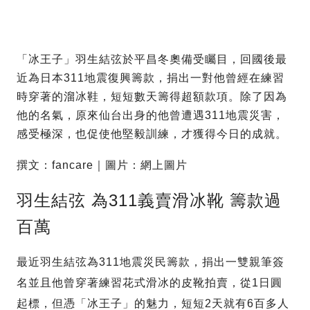
「冰王子」羽生結弦於平昌冬奧備受矚目，回國後最
近為日本311地震復興籌款，捐出一對他曾經在練習
時穿著的溜冰鞋，短短數天籌得超額款項。除了因為
他的名氣，原來仙台出身的他曾遭遇311地震災害，
感受極深，也促使他堅毅訓練，才獲得今日的成就。
撰文：fancare｜圖片：網上圖片
羽生結弦 為311義賣滑冰靴 籌款過
百萬
最近羽生結弦為311地震災民籌款，捐出一雙親筆簽
名並且他曾穿著練習花式滑冰的皮靴拍賣，從1日圓
起標，但憑「冰王子」的魅力，短短2天就有6百多人