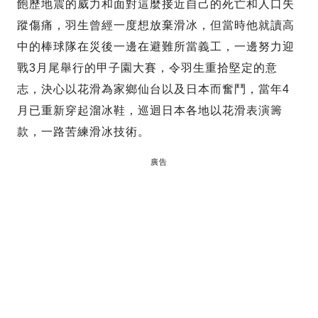
飽歷地震的威力和面對這麼接近自己的死亡和人口失
蹤傷痛，羽生曾經一度想放棄滑冰，但當時他就讀高
中的棒球隊在災後一邊在避難所當義工，一邊努力迎
戰3月尾舉行的甲子園大賽，令羽生重拾堅定的意
志，決心以花滑為家鄉仙台以及日本而奮鬥，當年4
月已重新穿起溜冰鞋，巡迴日本各地以花滑表演籌
款，一路苦練滑冰技術。
廣告