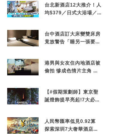
台北新酒店12大推介！人
均$379／日式大浴場／1
分鐘到捷運／米芝蓮推介
台中酒店訂大床變雙床房
竟放警告「睡另一張要加
錢」網民：好孤寒
港男與女友住內地酒店被
偷拍 慘成色情片主角 鏡
頭位置曝光 逾180間酒店
中招
【#假期策劃師】東京聖
誕燈飾提早亮起!7大必去
打卡點 快把路線收藏吧
人民幣匯率低見0.92算
探索深圳7大奢華酒店體