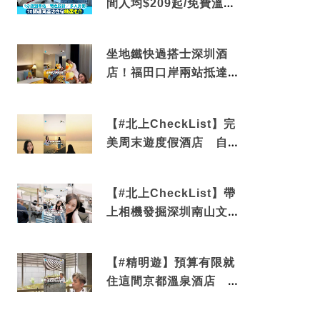
間人均$209起/免費溫泉/
近博多車站
坐地鐵快過搭士深圳酒
店！福田口岸兩站抵達
還有免費烘洗服務
【#北上CheckList】完
美周末遊度假酒店 自帶
電影院 必打卡深圳膠囊
列車
【#北上CheckList】帶
上相機發掘深圳南山文藝
角落 2天1夜住進海景套
房享受私人時光
【#精明遊】預算有限就
住這間京都溫泉酒店 車
站行5分鐘可達 必吃自助
早餐