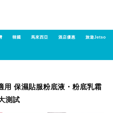
灣
韓國
馬來西亞
酒店優惠
旅遊Jetso
適用 保濕貼服粉底液・粉底乳霜
大測試