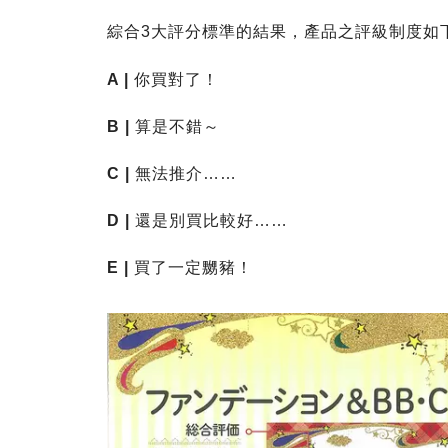
綜合3大評分標準的結果，產品之評級制度如
A |
你買對了！
B |
算是不錯～
C |
無法推介……
D |
還是別買比較好……
E |
買了一定嬲豬！