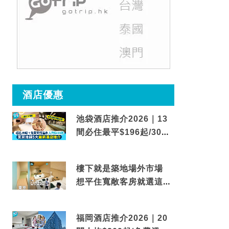
酒店優惠
池袋酒店推介2026｜13
間必住最平$196起/30秒
到車站/免費碳酸溫泉
樓下就是築地場外市場
想平住寬敞客房就選這間
東京酒店
福岡酒店推介2026｜20