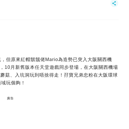
得玩，但原來紅帽鬍鬚佬Mario為造勢已突入大阪關西機
，10月新舊版本任天堂遊戲同步登場，在大阪關西機場
試玩區，頂蘑菇、入坑洞玩到唔捨得走！孖寶兄弟忠粉在大阪環球
玩領域玩個夠！
廣告