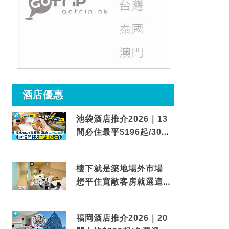
酒店優惠
池袋酒店推介2026｜13
間必住最平$196起/30秒
到車站/免費碳酸溫泉
樓下就是築地場外市場
想平住寬敞客房就選這間
東京酒店
福岡酒店推介2026｜20