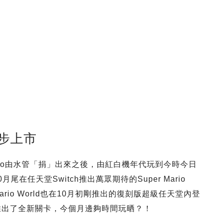
同步上市
io由水管「捐」出來之後，由紅白機年代玩到今時今日
在任天堂Switch推出萬眾期待的Super Mario
Mario World也在10月初剛推出的復刻版超級任天堂內登
un也推出了全新關卡，今個月邊夠時間玩晒？！