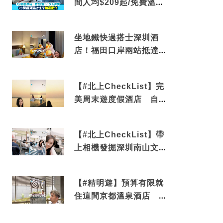
間人均$209起/免費溫泉/
近博多車站
坐地鐵快過搭士深圳酒
店！福田口岸兩站抵達
還有免費烘洗服務
【#北上CheckList】完
美周末遊度假酒店 自帶
電影院 必打卡深圳膠囊
列車
【#北上CheckList】帶
上相機發掘深圳南山文藝
角落 2天1夜住進海景套
房享受私人時光
【#精明遊】預算有限就
住這間京都溫泉酒店 車
站行5分鐘可達 必吃自助
早餐