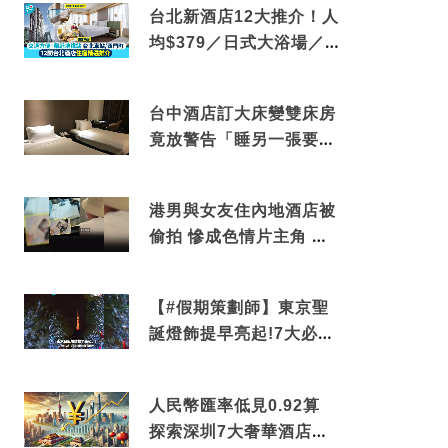
台北新酒店12大推介！人
均$379／日式大浴場／1
分鐘到捷運／米芝蓮推介
台中酒店訂大床變雙床房
竟放警告「睡另一張要加
錢」網民：好孤寒
港男與女友住內地酒店被
偷拍 慘成色情片主角 鏡
頭位置曝光 逾180間酒店
中招
【#假期策劃師】東京聖
誕燈飾提早亮起!7大必去
打卡點 快把路線收藏吧
人民幣匯率低見0.92算
探索深圳7大奢華酒店體