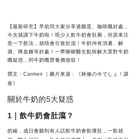
【最新研究】早前同大家分享過雞蛋、咖啡嘅好處，
今次就講下牛奶啦！唔少人飲牛奶會肚屙，但原來注
意一下飲法，就唔會引致肚瀉！牛奶仲有消暑、解
酒、降血糖等好處！一齊睇睇醫生點拆解大眾對牛奶
嘅疑惑，同牛奶嘅營養價值啦！
撰文：Carmen ｜圖片來源：《林修の今でしょ！講
座》
關於牛奶的5大疑惑
1｜飲牛奶會肚瀉？
的確，成日會聽到有人話飲牛奶會飲壞肚，一飲就