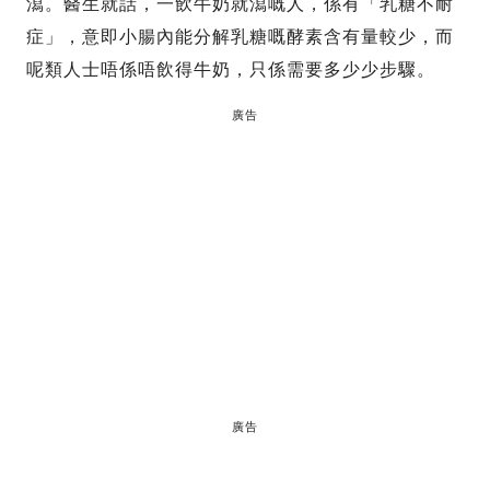
瀉。醫生就話，一飲牛奶就瀉嘅人，係有「乳糖不耐
症」，意即小腸內能分解乳糖嘅酵素含有量較少，而
呢類人士唔係唔飲得牛奶，只係需要多少少步驟。
廣告
廣告