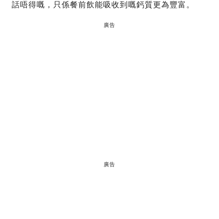
話唔得嘅，只係餐前飲能吸收到嘅鈣質更為豐富。
廣告
廣告