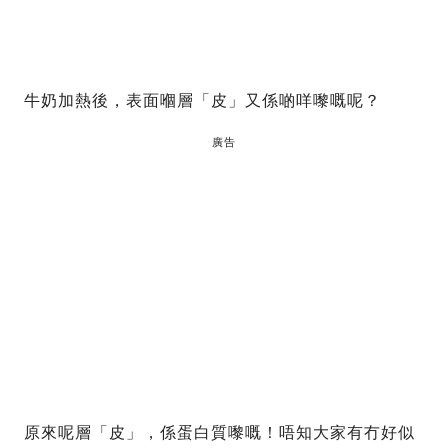
牛奶加熱後，表面嗰層「皮」又係啲咩嚟嘅呢？
廣告
原來呢層「皮」，係蛋白質嚟嘅！唔知大家有冇好似