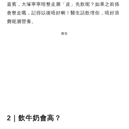
嘉賓，大塚寧寧咁整走層「皮」先飲呢？如果之前係
會整走嘅，記得以後唔好喇！醫生話飲埋佢，唔好浪
費呢層營養。
廣告
2｜飲牛奶會高？