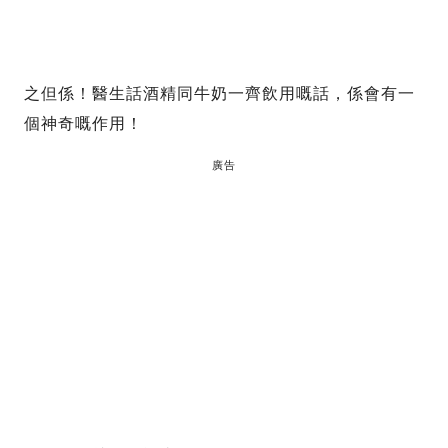
之但係！醫生話酒精同牛奶一齊飲用嘅話，係會有一
個神奇嘅作用！
廣告