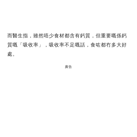
而醫生指，雖然唔少食材都含有鈣質，但重要嘅係鈣
質嘅「吸收率」，吸收率不足嘅話，食咗都冇多大好
處。
廣告