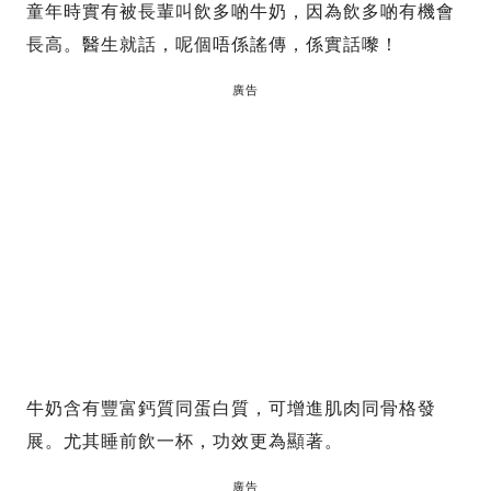
童年時實有被長輩叫飲多啲牛奶，因為飲多啲有機會
長高。醫生就話，呢個唔係謠傳，係實話嚟！
廣告
牛奶含有豐富鈣質同蛋白質，可增進肌肉同骨格發
展。尤其睡前飲一杯，功效更為顯著。
廣告