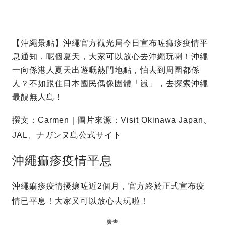
【沖繩景點】沖繩官方觀光局今日宣布咗痲疹疫情平
息通知，呢個夏天，大家可以放心去沖繩玩喇！沖繩
一向係港人夏天出遊嘅熱門地點，怕去到周圍都係
人？不如跟住日本國民偶像團體「嵐」，去探索沖繩
最靚無人島！
撰文：Carmen｜圖片來源：Visit Okinawa Japan、
JAL、ナガンヌ島公式サイト
沖繩痲疹疫情平息
沖繩痲疹疫情擾攘咗近2個月，官方終於正式宣布疫
情已平息！大家又可以放心去玩啦！
廣告