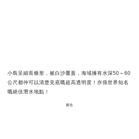
小島呈細長條形，被白沙覆蓋，海域擁有水深50～60
公尺都仲可以清楚見底嘅超高透明度！亦係世界知名
嘅絕佳潛水地點！
廣告