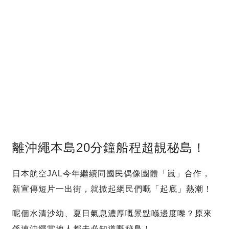
離沖繩本島20分鐘船程超靚秘島！
日本航空JAL今年繼續同國民偶像團體「嵐」合作，
新宣傳短片一出街，就掀起網民們嘅「起底」熱潮！
呢個水清沙幼、夏日氣息濃厚嘅景點喺邊度嚟？原來
係連沖繩當地人都未必知道嘅秘島！