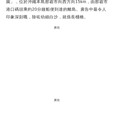
園」，位於沖繩本島那霸市向西方向15km，由那霸市
港口碼頭乘約20分鐘船便到達的離島。廣告中最令人
印象深刻嘅，除咗幼細白沙，就係長棧橋。
廣告
廣告