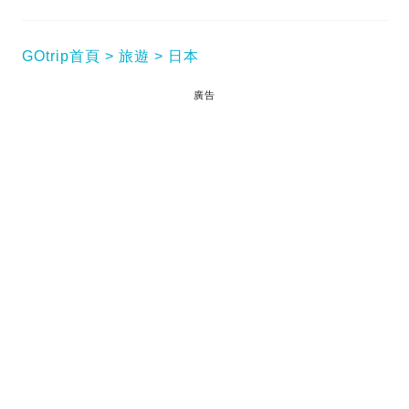
GOtrip首頁
旅遊
日本
廣告
【科學催運1/5】大家有冇聽過「人有三衰六旺」呢句