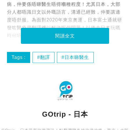
病，仲要係唔睇醫生唔得嗰種程度！尤其日本，大部
分人都唔識日文以外嘅語言，溝通已經難，仲要講邊
度唔舒服。為面對2020年東京奧運，日本富士通就研
發咗醫療用翻譯機以解決呢個問題！以後去日本玩嘅
時候唔小心病咗，都唔使再怕冇醫生睇喇！
閱讀全文
Tags :
翻譯
日本睇醫生
日本熱話
GOtrip - 日本