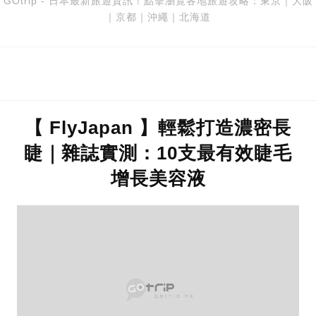
GOtrip - 日本最新旅遊資訊！點擊瀏覽各地旅遊攻略：
東京
｜
大阪
｜
京都
｜
沖繩
｜
北海道
【 FlyJapan 】輕鬆打造濃密長
睫｜雜誌實測：10支最有效睫毛
增長美容液