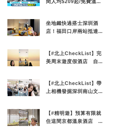
間人均$209起/免費溫泉/
近博多車站
坐地鐵快過搭士深圳酒
店！福田口岸兩站抵達
還有免費烘洗服務
【#北上CheckList】完
美周末遊度假酒店 自帶
電影院 必打卡深圳膠囊
列車
【#北上CheckList】帶
上相機發掘深圳南山文藝
角落 2天1夜住進海景套
房享受私人時光
【#精明遊】預算有限就
住這間京都溫泉酒店 車
站行5分鐘可達 必吃自助
早餐