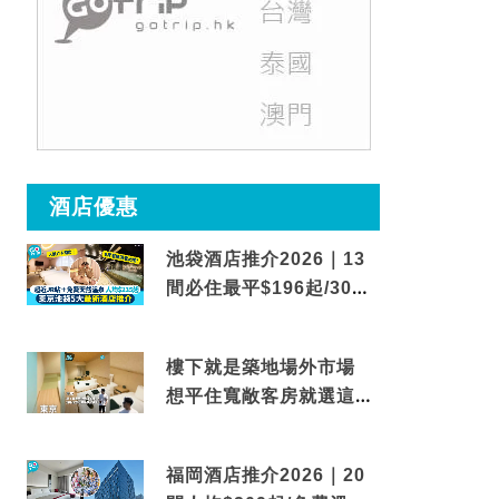
酒店優惠
池袋酒店推介2026｜13
間必住最平$196起/30秒
到車站/免費碳酸溫泉
樓下就是築地場外市場
想平住寬敞客房就選這間
東京酒店
福岡酒店推介2026｜20