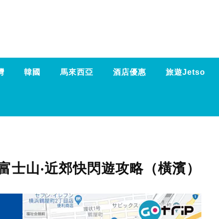
灣
韓國
馬來西亞
酒店優惠
旅遊Jetso
＋富士山‧近郊快閃遊攻略（橫濱）