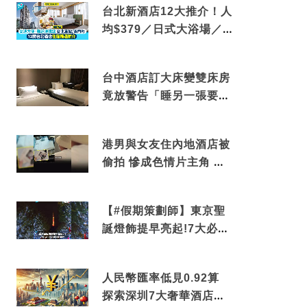
台北新酒店12大推介！人
均$379／日式大浴場／1
分鐘到捷運／米芝蓮推介
台中酒店訂大床變雙床房
竟放警告「睡另一張要加
錢」網民：好孤寒
港男與女友住內地酒店被
偷拍 慘成色情片主角 鏡
頭位置曝光 逾180間酒店
中招
【#假期策劃師】東京聖
誕燈飾提早亮起!7大必去
打卡點 快把路線收藏吧
人民幣匯率低見0.92算
探索深圳7大奢華酒店體