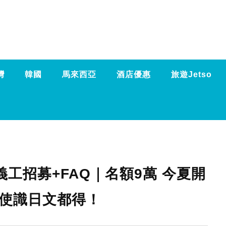
灣
韓國
馬來西亞
酒店優惠
旅遊Jetso
奧運義工招募+FAQ｜名額9萬 今夏開
唔使識日文都得！