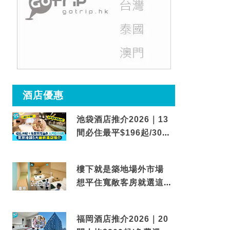
酒店優惠
池袋酒店推介2026｜13
間必住最平$196起/30秒
到車站/免費碳酸溫泉
樓下就是築地場外市場
想平住寬敞客房就選這間
東京酒店
福岡酒店推介2026｜20