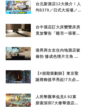
台北新酒店12大推介！人
均$379／日式大浴場／1
分鐘到捷運／米芝蓮推介
台中酒店訂大床變雙床房
竟放警告「睡另一張要加
錢」網民：好孤寒
港男與女友住內地酒店被
偷拍 慘成色情片主角 鏡
頭位置曝光 逾180間酒店
中招
【#假期策劃師】東京聖
誕燈飾提早亮起!7大必去
打卡點 快把路線收藏吧
人民幣匯率低見0.92算
探索深圳7大奢華酒店體