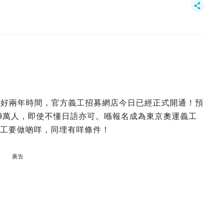
剛好兩年時間，官方義工招募網店今日已經正式開通！預
募9萬人，即使不懂日語亦可。喺報名成為東京奧運義工
義工要做啲咩，同埋有咩條件！
廣告