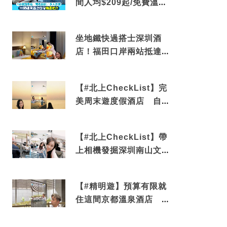
間人均$209起/免費溫泉/
近博多車站
坐地鐵快過搭士深圳酒
店！福田口岸兩站抵達
還有免費烘洗服務
【#北上CheckList】完
美周末遊度假酒店 自帶
電影院 必打卡深圳膠囊
列車
【#北上CheckList】帶
上相機發掘深圳南山文藝
角落 2天1夜住進海景套
房享受私人時光
【#精明遊】預算有限就
住這間京都溫泉酒店 車
站行5分鐘可達 必吃自助
早餐