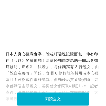
日本人真心鍾意食字，除咗叮噹塊記憶面包，仲有印
住《心經》的闊條麵！這款怪麵由群馬縣一間烏冬麵
店發明，正名叫「法燈」，每條麵寫有 3 行經文，由
「觀自在菩薩」開始，食晒 6 條麵就等於吞咗本心經
落肚！雖然成件事好詭異，但麵條品質又幾好喎，滾
水都淥唔走啲經文，善男信女們可影相呃 like！記者
查過，法燈麵於網上有售，但只限日本國內配送，大
家可搵代購網幫手或者親自去買。
閱讀全文