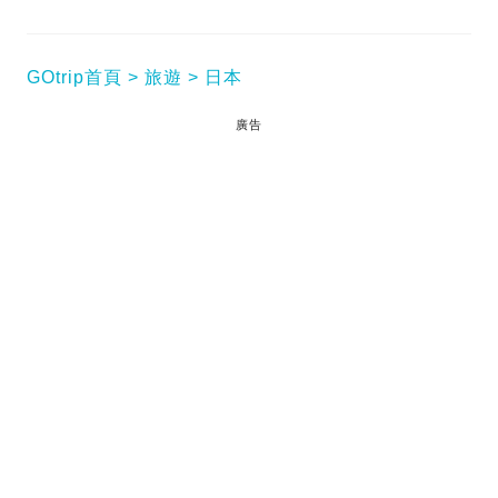
GOtrip首頁
旅遊
日本
廣告
終於到佢出場！近期東京開幕的限定 Cafe 都經常走