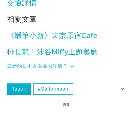
交通詳情
相關文章
《蠟筆小新》東京原宿Cafe
排長龍！涉谷Miffy主題餐廳
最新的日本入境要求詳情？
Tags :
Sailormoon
THE SUN セーラームーンコラボ CHIBIUSA
廣告
Cafe
六本木
日本