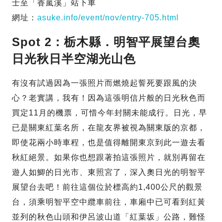
士至「香嵐溪」站下車
網址：
asuke.info/event/nov/entry-705.html
Spot 2：栃木縣．明智平展望台奧
日光秋日半空湖光山色
有沒有試過因為一張照片而燃燒起誓死要跟風的決
心？老實講，我有！因為這張明信片般的日光秋色而
買定11月的機票，可惜今年封關未能成行。日光，早
已是關東紅葉名所，在龍友界被視為關東版的京都，
即使花兩小時車程，也是值得離開東京到此一遊去看
秋紅絕景。如果你也想跟著拍這張照片，就別再留在
遊人如鯽的日光市、東照宮了，深入奧日光的明智平
展望台去吧！前往這個位於標高約1,400公尺的觀景
台，須乘明智平空中纜車前往，車廂中已可看到紅黃
並列的秋色山頭和伊呂波山道「紅葉坂」公路，難怪