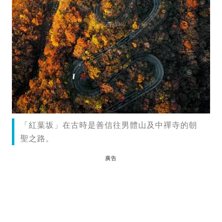
「紅葉坂」在古時是善信往男體山及中禪寺的朝
聖之路。
廣告