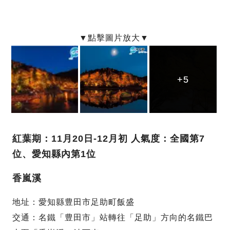
+5
+5
+5
紅葉期：11月20日-12月初 人氣度：全國第7
位、愛知縣內第1位
香嵐溪
地址：愛知縣豊田市足助町飯盛
交通：名鐵「豊田市」站轉往「足助」方向的名鐵巴