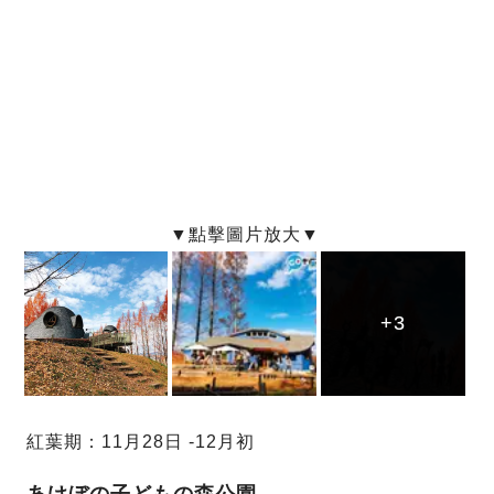
+3
+3
+3
紅葉期：11月28日 -12月初
あけぼの子どもの森公園