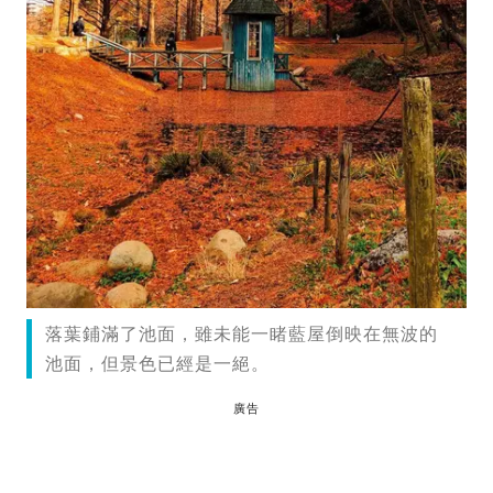
落葉鋪滿了池面，雖未能一睹藍屋倒映在無波的
池面，但景色已經是一絕。
廣告