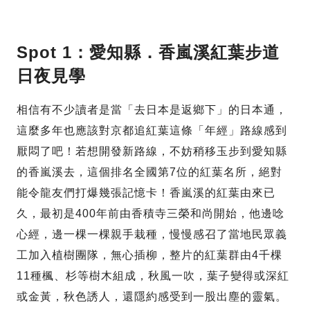
Spot 1：愛知縣．香嵐溪紅葉步道
日夜見學
相信有不少讀者是當「去日本是返鄉下」的日本通，
這麼多年也應該對京都追紅葉這條「年經」路線感到
厭悶了吧！若想開發新路線，不妨稍移玉步到愛知縣
的香嵐溪去，這個排名全國第7位的紅葉名所，絕對
能令龍友們打爆幾張記憶卡‌！香嵐溪的紅葉由來已
久，最初是400年前由香積寺三榮和尚開始，他邊唸
心經，邊一棵一棵親手栽種，慢慢感召了當地民眾義
工加入植樹團隊，無心插柳，整片的紅葉群由4千棵
11種楓、杉等樹木組成，秋風一吹，葉子變得或深紅
或金黃，秋色誘人，還隱約感受到一股出塵的靈氣。