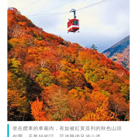
坐在纜車的車廂內，有如被紅黃並列的秋色山頭
包圍，天氣好的話，可遠眺伊呂波山道