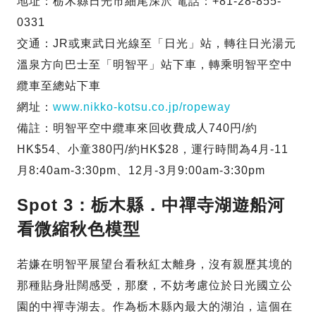
地址：栃木縣日光市細尾深沢 電話：+81-28-855-
0331
交通：JR或東武日光線至「日光」站，轉往日光湯元
溫泉方向巴士至「明智平」站下車，轉乘明智平空中
纜車至總站下車
網址：
www.nikko-kotsu.co.jp/ropeway
備註：明智平空中纜車來回收費成人740円/約
HK$54、小童380円/約HK$28，運行時間為4月-11
月8:40am-3:30pm、12月-3月9:00am-3:30pm
Spot 3：栃木縣．中禪寺湖遊船河
看微縮秋色模型
若嫌在明智平展望台看秋紅太離身，沒有親歷其境的
那種貼身壯闊感受，那麼，不妨考慮位於日光國立公
園的中禪寺湖去。作為栃木縣內最大的湖泊，這個在