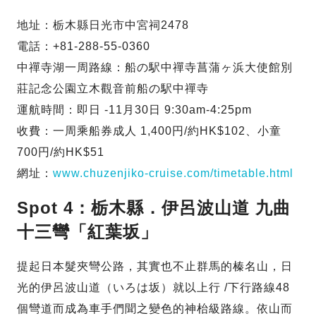
地址：栃木縣日光市中宮祠2478
電話：+81-288-55-0360
中禪寺湖一周路線：船の駅中禪寺菖蒲ヶ浜大使館別
莊記念公園立木觀音前船の駅中禪寺
運航時間：即日 -11月30日 9:30am-4:25pm
收費：一周乘船券成人 1,400円/約HK$102、小童
700円/約HK$51
網址：
www.chuzenjiko-cruise.com/timetable.html
Spot 4：栃木縣．伊呂波山道 九曲
十三彎「紅葉坂」
提起日本髮夾彎公路，其實也不止群馬的榛名山，日
光的伊呂波山道（いろは坂）就以上行 /下行路線48
個彎道而成為車手們聞之變色的神枱級路線。依山而