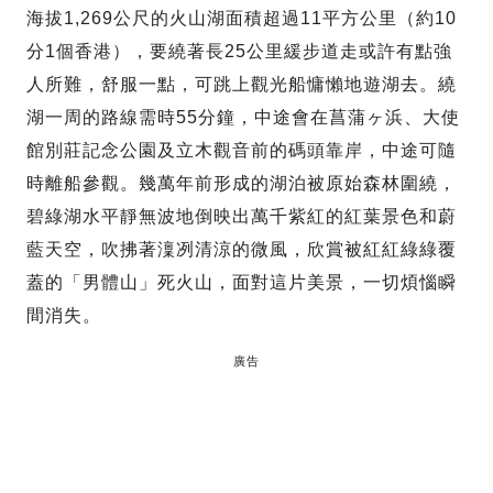
海拔1,269公尺的火山湖面積超過11平方公里（約10
分1個香港），要繞著長25公里緩步道走或許有點強
人所難，舒服一點，可跳上觀光船慵懶地遊湖去。繞
湖一周的路線需時55分鐘，中途會在菖蒲ヶ浜、大使
館別莊記念公園及立木觀音前的碼頭靠岸，中途可隨
時離船參觀。幾萬年前形成的湖泊被原始森林圍繞，
碧綠湖水平靜無波地倒映出萬千紫紅的紅葉景色和蔚
藍天空，吹拂著澟冽清涼的微風，欣賞被紅紅綠綠覆
蓋的「男體山」死火山，面對這片美景，一切煩惱瞬
間消失。
廣告