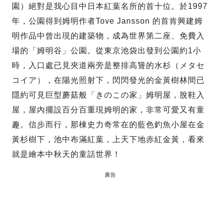
園）絕對是我心目中日本紅葉名所的首十位。於1997
年，公園得到姆明作者Tove Jansson 的首肯興建姆
明作品中曾出現的建築物，成為世界第二座、免費入
場的「姆明谷」公園。從東京池袋出發到公園約1小
時，入口處已見夾道兩旁是整排高聳的水杉（メタセ
コイア），在陽光照射下，閃閃發光的金黃樹林間已
隱約可見巨型蘑菇般「きのこの家」姆明屋，脫鞋入
屋，屋內擺設百分百重現姆明的家，非常可愛又有童
趣。信步而行，那棟史力奇常在的藍色釣魚小屋在金
黃杉樹下，池中布滿紅葉，上天下地赤紅金黃，看來
就是繪本中秋天的童話世界！
廣告