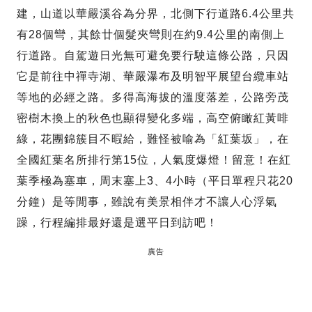
建，山道以華嚴溪谷為分界，北側下行道路6.4公里共
有28個彎，其餘廿個髮夾彎則在約9.4公里的南側上
行道路。自駕遊日光無可避免要行駛這條公路，只因
它是前往中禪寺湖、華嚴瀑布及明智平展望台纜車站
等地的必經之路。多得高海拔的溫度落差，公路旁茂
密樹木換上的秋色也顯得變化多端，高空俯瞰紅黃啡
綠，花團錦簇目不暇給，難怪被喻為「紅葉坂」，在
全國紅葉名所排行第15位，人氣度爆燈！留意！在紅
葉季極為塞車，周末塞上3、4小時（平日單程只花20
分鐘）是等閒事，雖說有美景相伴才不讓人心浮氣
躁，行程編排最好還是選平日到訪吧！
廣告