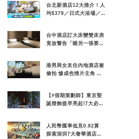
台北新酒店12大推介！人
均$379／日式大浴場／1
分鐘到捷運／米芝蓮推介
台中酒店訂大床變雙床房
竟放警告「睡另一張要加
錢」網民：好孤寒
港男與女友住內地酒店被
偷拍 慘成色情片主角 鏡
頭位置曝光 逾180間酒店
中招
【#假期策劃師】東京聖
誕燈飾提早亮起!7大必去
打卡點 快把路線收藏吧
人民幣匯率低見0.92算
探索深圳7大奢華酒店體