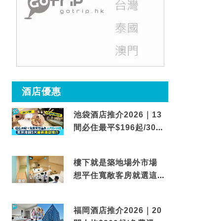
酒店優惠
池袋酒店推介2026｜13
間必住最平$196起/30秒
到車站/免費碳酸溫泉
樓下就是築地場外市場
想平住寬敞客房就選這間
東京酒店
福岡酒店推介2026｜20