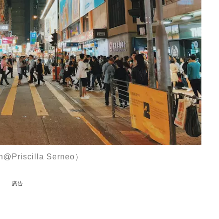
iscilla Serneo）
廣告