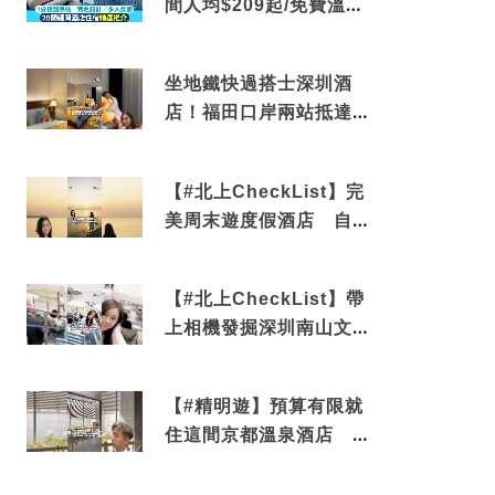
間人均$209起/免費溫泉/
近博多車站
坐地鐵快過搭士深圳酒
店！福田口岸兩站抵達
還有免費烘洗服務
【#北上CheckList】完
美周末遊度假酒店 自帶
電影院 必打卡深圳膠囊
列車
【#北上CheckList】帶
上相機發掘深圳南山文藝
角落 2天1夜住進海景套
房享受私人時光
【#精明遊】預算有限就
住這間京都溫泉酒店 車
站行5分鐘可達 必吃自助
早餐