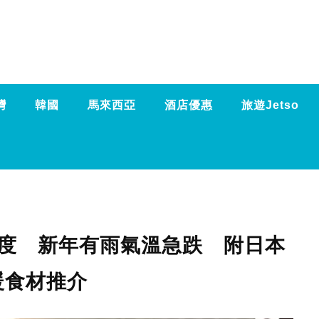
灣
韓國
馬來西亞
酒店優惠
旅遊Jetso
0度 新年有雨氣溫急跌 附日本
暖食材推介