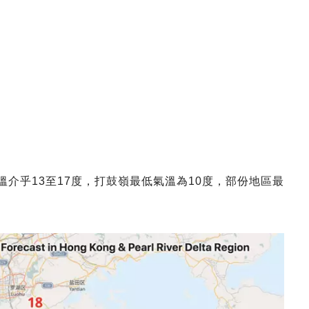
溫介乎13至17度，打鼓嶺最低氣溫為10度，部份地區最