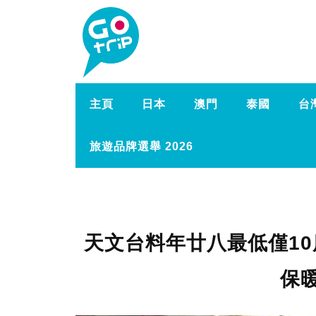
主頁
日本
澳門
泰國
台
旅遊品牌選舉 2026
天文台料年廿八最低僅1
保